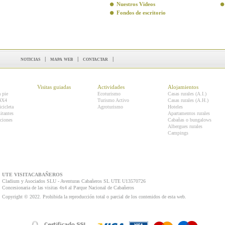
Nuestros Videos
Fondos de escritorio
noticias
|
mapa web
|
contactar
|
Visitas guiadas
Actividades
Alojamientos
a pie
Ecoturismo
Casas rurales (A.I.)
 4X4
Turismo Activo
Casas rurales (A.H.)
icicleta
Agroturismo
Hoteles
itantes
Apartamentos rurales
ciones
Cabañas o bungalows
Albergues rurales
Campings
UTE VISITACABAÑEROS
Cladium y Asociados SLU - Aventuras Cabañeros SL UTE U13570726
Concesionaria de las visitas 4x4 al Parque Nacional de Cabañeros
Copyright © 2022. Prohibida la reproducción total o parcial de los contenidos de esta web.