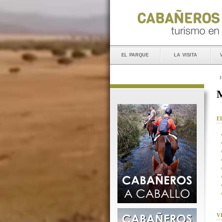
el parque
la visita
I
M
E
V