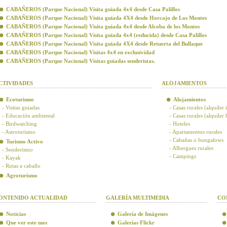
CABAÑEROS (Parque Nacional) Visita guiada 4x4 desde Casa Palillos
CABAÑEROS (Parque Nacional) Visita guiada 4X4 desde Horcajo de Los Montes
CABAÑEROS (Parque Nacional) Visita guiada 4x4 desde Alcoba de los Montes
CABAÑEROS (Parque Nacional) Visita guiada 4x4 (reducida) desde Casa Palillos
CABAÑEROS (Parque Nacional) Visita guiada 4X4 desde Retuerta del Bullaque
CABAÑEROS (Parque Nacional) Visitas 4x4 en exclusividad
CABAÑEROS (Parque Nacional) Visitas guiadas senderistas.
CTIVIDADES
ALOJAMIENTOS
Ecoturismo
Alojamientos
- Visitas guiadas
- Casas rurales (alquiler 
- Educación ambiental
- Casas rurales (alquiler
- Birdwatching
- Hoteles
- Astroturismo
- Apartamentos rurales
- Cabañas o bungalows
Turismo Activo
- Albergues rurales
- Senderismo
- Campings
- Kayak
- Rutas a caballo
Agroturismo
ONTENIDO ACTUALIDAD
GALERÍA MULTIMEDIA
CO
Noticias
Galería de Imágenes
Que ver este mes
Galerías Flickr