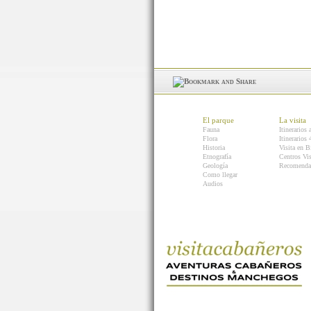
El parque
La visita
Fauna
Itinerarios 
Flora
Itinerarios
Historia
Visita en B
Etnografía
Centros Vis
Geología
Recomenda
Como llegar
Audios