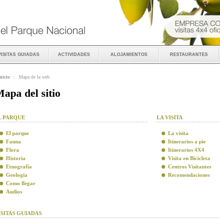
visitas guiadas
actividades
alojamientos
restaurantes
nicio
::
Mapa de la web
apa del sitio
L PARQUE
LA VISITA
El parque
La visita
Fauna
Itinerarios a pie
Flora
Itinerarios 4X4
Historia
Visita en Bicicleta
Etnografía
Centros Visitantes
Geología
Recomendaciones
Como llegar
Audios
ISITAS GUIADAS