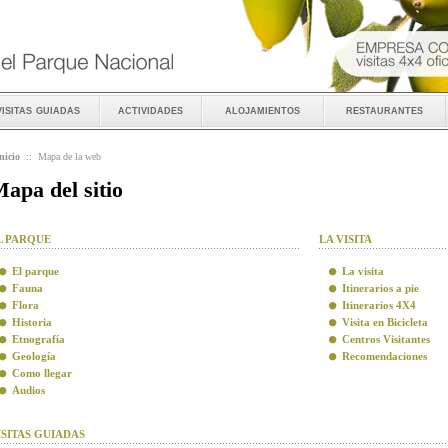
visitas guiadas
actividades
alojamientos
restaurantes
nicio
::
Mapa de la web
apa del sitio
L PARQUE
LA VISITA
El parque
La visita
Fauna
Itinerarios a pie
Flora
Itinerarios 4X4
Historia
Visita en Bicicleta
Etnografía
Centros Visitantes
Geología
Recomendaciones
Como llegar
Audios
ISITAS GUIADAS