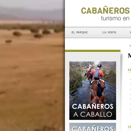
el parque
la visita
I
M
E
V