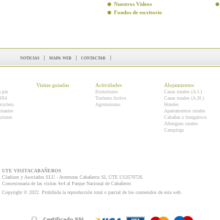
Nuestros Videos
Fondos de escritorio
noticias
|
mapa web
|
contactar
|
Visitas guiadas
Actividades
Alojamientos
a pie
Ecoturismo
Casas rurales (A.I.)
 4X4
Turismo Activo
Casas rurales (A.H.)
icicleta
Agroturismo
Hoteles
itantes
Apartamentos rurales
ciones
Cabañas o bungalows
Albergues rurales
Campings
UTE VISITACABAÑEROS
Cladium y Asociados SLU - Aventuras Cabañeros SL UTE U13570726
Concesionaria de las visitas 4x4 al Parque Nacional de Cabañeros
Copyright © 2022. Prohibida la reproducción total o parcial de los contenidos de esta web.