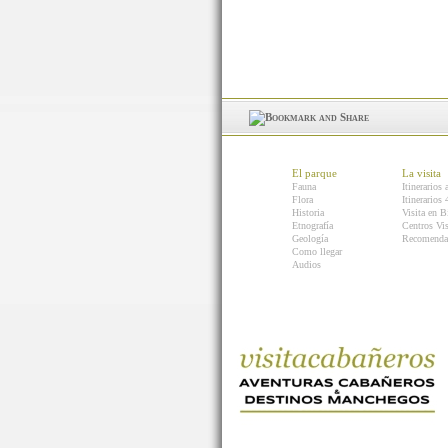
El parque
La visita
Fauna
Itinerarios 
Flora
Itinerarios
Historia
Visita en B
Etnografía
Centros Vis
Geología
Recomenda
Como llegar
Audios