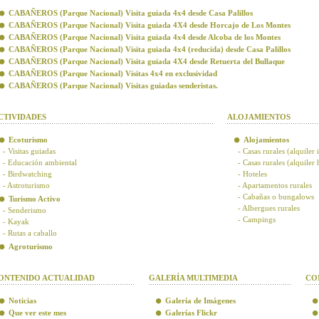
CABAÑEROS (Parque Nacional) Visita guiada 4x4 desde Casa Palillos
CABAÑEROS (Parque Nacional) Visita guiada 4X4 desde Horcajo de Los Montes
CABAÑEROS (Parque Nacional) Visita guiada 4x4 desde Alcoba de los Montes
CABAÑEROS (Parque Nacional) Visita guiada 4x4 (reducida) desde Casa Palillos
CABAÑEROS (Parque Nacional) Visita guiada 4X4 desde Retuerta del Bullaque
CABAÑEROS (Parque Nacional) Visitas 4x4 en exclusividad
CABAÑEROS (Parque Nacional) Visitas guiadas senderistas.
CTIVIDADES
ALOJAMIENTOS
Ecoturismo
Alojamientos
- Visitas guiadas
- Casas rurales (alquiler 
- Educación ambiental
- Casas rurales (alquiler
- Birdwatching
- Hoteles
- Astroturismo
- Apartamentos rurales
- Cabañas o bungalows
Turismo Activo
- Albergues rurales
- Senderismo
- Campings
- Kayak
- Rutas a caballo
Agroturismo
ONTENIDO ACTUALIDAD
GALERÍA MULTIMEDIA
CO
Noticias
Galería de Imágenes
Que ver este mes
Galerías Flickr