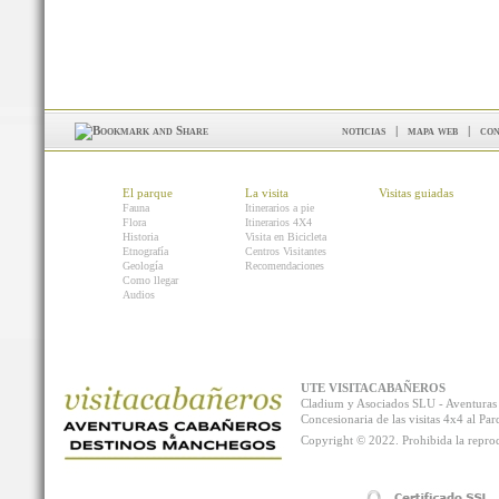
noticias
|
mapa web
|
con
El parque
La visita
Visitas guiadas
Fauna
Itinerarios a pie
Flora
Itinerarios 4X4
Historia
Visita en Bicicleta
Etnografía
Centros Visitantes
Geología
Recomendaciones
Como llegar
Audios
UTE VISITACABAÑEROS
Cladium y Asociados SLU - Aventur
Concesionaria de las visitas 4x4 al P
Copyright © 2022. Prohibida la reprodu