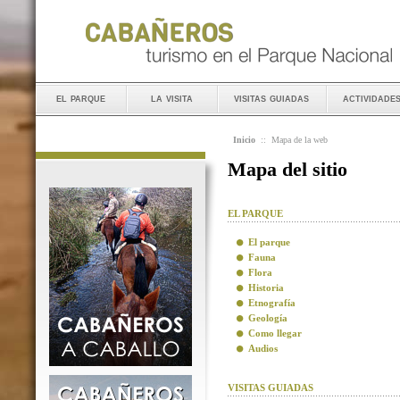
el parque
la visita
visitas guiadas
actividade
Inicio
::
Mapa de la web
Mapa del sitio
EL PARQUE
El parque
Fauna
Flora
Historia
Etnografía
Geología
Como llegar
Audios
VISITAS GUIADAS