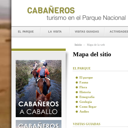
el parque
la visita
visitas guiadas
actividade
Inicio
::
Mapa de la web
Mapa del sitio
EL PARQUE
El parque
Fauna
Flora
Historia
Etnografía
Geología
Como llegar
Audios
VISITAS GUIADAS