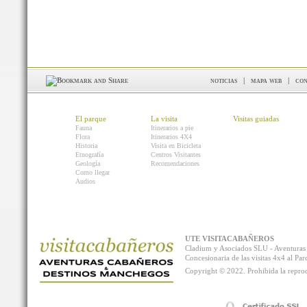
noticias
|
mapa web
|
con
El parque
La visita
Visitas guiadas
Fauna
Itinerarios a pie
Flora
Itinerarios 4X4
Historia
Visita en Bicicleta
Etnografía
Centros Visitantes
Geología
Recomendaciones
Como llegar
Audios
UTE VISITACABAÑEROS
Cladium y Asociados SLU - Aventur
Concesionaria de las visitas 4x4 al P
Copyright © 2022. Prohibida la reprodu