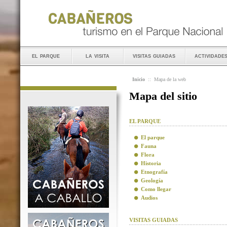
el parque
la visita
visitas guiadas
actividade
Inicio
::
Mapa de la web
Mapa del sitio
EL PARQUE
El parque
Fauna
Flora
Historia
Etnografía
Geología
Como llegar
Audios
VISITAS GUIADAS