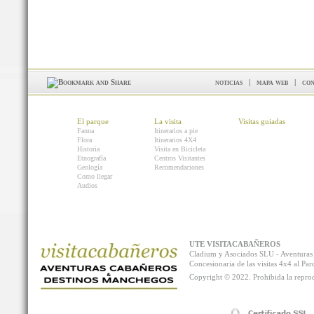
noticias
|
mapa web
|
con
El parque
La visita
Visitas guiadas
Fauna
Itinerarios a pie
Flora
Itinerarios 4X4
Historia
Visita en Bicicleta
Etnografía
Centros Visitantes
Geología
Recomendaciones
Como llegar
Audios
UTE VISITACABAÑEROS
Cladium y Asociados SLU - Aventur
Concesionaria de las visitas 4x4 al P
Copyright © 2022. Prohibida la reprodu