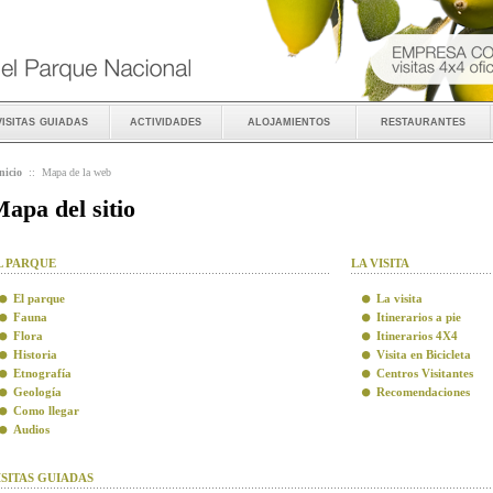
visitas guiadas
actividades
alojamientos
restaurantes
nicio
::
Mapa de la web
apa del sitio
L PARQUE
LA VISITA
El parque
La visita
Fauna
Itinerarios a pie
Flora
Itinerarios 4X4
Historia
Visita en Bicicleta
Etnografía
Centros Visitantes
Geología
Recomendaciones
Como llegar
Audios
ISITAS GUIADAS