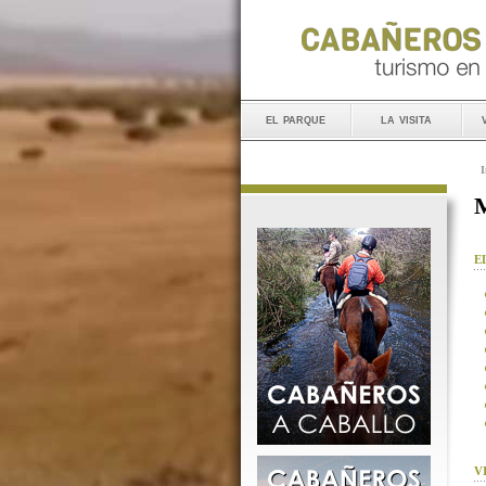
el parque
la visita
I
M
E
V