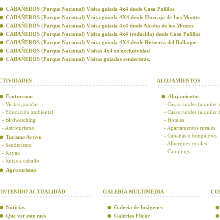
CABAÑEROS (Parque Nacional) Visita guiada 4x4 desde Casa Palillos
CABAÑEROS (Parque Nacional) Visita guiada 4X4 desde Horcajo de Los Montes
CABAÑEROS (Parque Nacional) Visita guiada 4x4 desde Alcoba de los Montes
CABAÑEROS (Parque Nacional) Visita guiada 4x4 (reducida) desde Casa Palillos
CABAÑEROS (Parque Nacional) Visita guiada 4X4 desde Retuerta del Bullaque
CABAÑEROS (Parque Nacional) Visitas 4x4 en exclusividad
CABAÑEROS (Parque Nacional) Visitas guiadas senderistas.
CTIVIDADES
ALOJAMIENTOS
Ecoturismo
Alojamientos
- Visitas guiadas
- Casas rurales (alquiler 
- Educación ambiental
- Casas rurales (alquiler
- Birdwatching
- Hoteles
- Astroturismo
- Apartamentos rurales
- Cabañas o bungalows
Turismo Activo
- Albergues rurales
- Senderismo
- Campings
- Kayak
- Rutas a caballo
Agroturismo
ONTENIDO ACTUALIDAD
GALERÍA MULTIMEDIA
CO
Noticias
Galería de Imágenes
Que ver este mes
Galerías Flickr