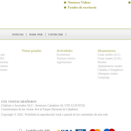
Nuestros Videos
Fondos de escritorio
noticias
|
mapa web
|
contactar
|
Visitas guiadas
Actividades
Alojamientos
a pie
Ecoturismo
Casas rurales (A.I.)
 4X4
Turismo Activo
Casas rurales (A.H.)
icicleta
Agroturismo
Hoteles
itantes
Apartamentos rurales
ciones
Cabañas o bungalows
Albergues rurales
Campings
UTE VISITACABAÑEROS
Cladium y Asociados SLU - Aventuras Cabañeros SL UTE U13570726
Concesionaria de las visitas 4x4 al Parque Nacional de Cabañeros
Copyright © 2022. Prohibida la reproducción total o parcial de los contenidos de esta web.