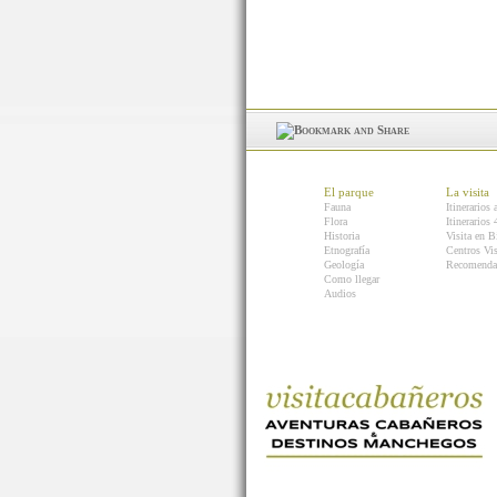
El parque
La visita
Fauna
Itinerarios 
Flora
Itinerarios
Historia
Visita en B
Etnografía
Centros Vis
Geología
Recomenda
Como llegar
Audios