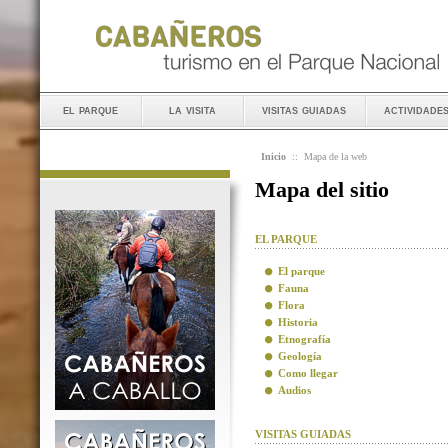
el parque
la visita
visitas guiadas
actividade
Inicio
::
Mapa de la web
Mapa del sitio
EL PARQUE
El parque
Fauna
Flora
Historia
Etnografía
Geología
Como llegar
Audios
VISITAS GUIADAS