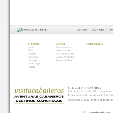
noticias
|
mapa web
|
con
El parque
La visita
Visitas guiadas
Fauna
Itinerarios a pie
Flora
Itinerarios 4X4
Historia
Visita en Bicicleta
Etnografía
Centros Visitantes
Geología
Recomendaciones
Como llegar
Audios
UTE VISITACABAÑEROS
Cladium y Asociados SLU - Aventur
Concesionaria de las visitas 4x4 al P
Copyright © 2022. Prohibida la reprodu