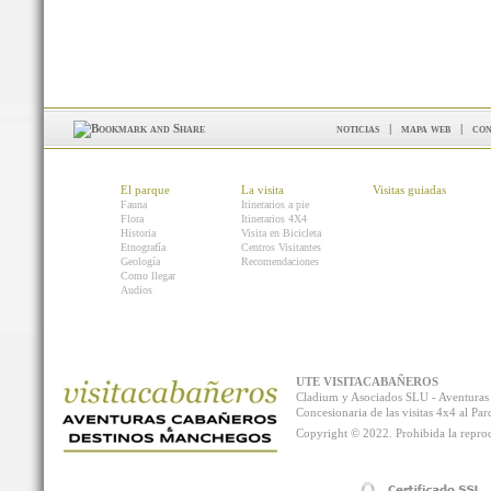
noticias
|
mapa web
|
con
El parque
La visita
Visitas guiadas
Fauna
Itinerarios a pie
Flora
Itinerarios 4X4
Historia
Visita en Bicicleta
Etnografía
Centros Visitantes
Geología
Recomendaciones
Como llegar
Audios
UTE VISITACABAÑEROS
Cladium y Asociados SLU - Aventur
Concesionaria de las visitas 4x4 al P
Copyright © 2022. Prohibida la reprodu