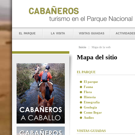
el parque
la visita
visitas guiadas
actividade
Inicio
::
Mapa de la web
Mapa del sitio
EL PARQUE
El parque
Fauna
Flora
Historia
Etnografía
Geología
Como llegar
Audios
VISITAS GUIADAS