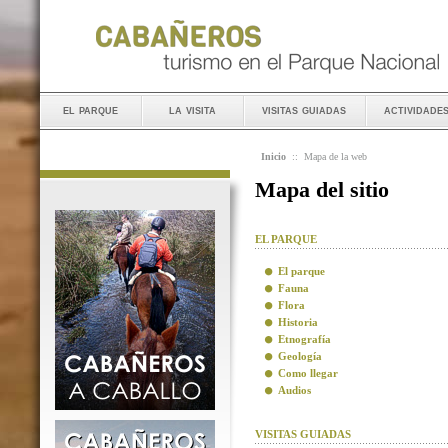
el parque
la visita
visitas guiadas
actividade
Inicio
::
Mapa de la web
Mapa del sitio
EL PARQUE
El parque
Fauna
Flora
Historia
Etnografía
Geología
Como llegar
Audios
VISITAS GUIADAS