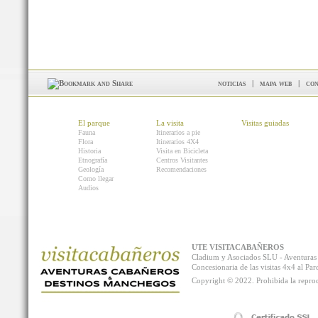
noticias
|
mapa web
|
con
El parque
La visita
Visitas guiadas
Fauna
Itinerarios a pie
Flora
Itinerarios 4X4
Historia
Visita en Bicicleta
Etnografía
Centros Visitantes
Geología
Recomendaciones
Como llegar
Audios
UTE VISITACABAÑEROS
Cladium y Asociados SLU - Aventur
Concesionaria de las visitas 4x4 al P
Copyright © 2022. Prohibida la reprodu