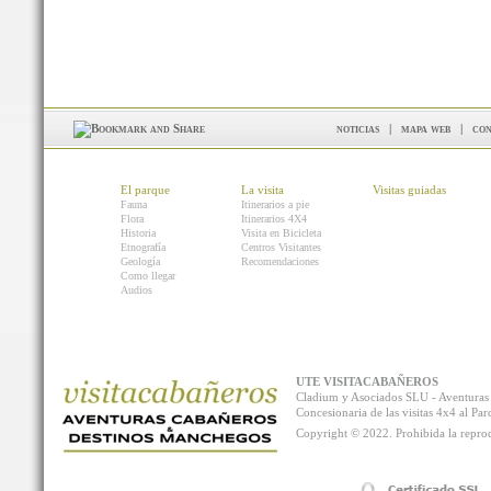
noticias
|
mapa web
|
con
El parque
La visita
Visitas guiadas
Fauna
Itinerarios a pie
Flora
Itinerarios 4X4
Historia
Visita en Bicicleta
Etnografía
Centros Visitantes
Geología
Recomendaciones
Como llegar
Audios
UTE VISITACABAÑEROS
Cladium y Asociados SLU - Aventur
Concesionaria de las visitas 4x4 al P
Copyright © 2022. Prohibida la reprodu