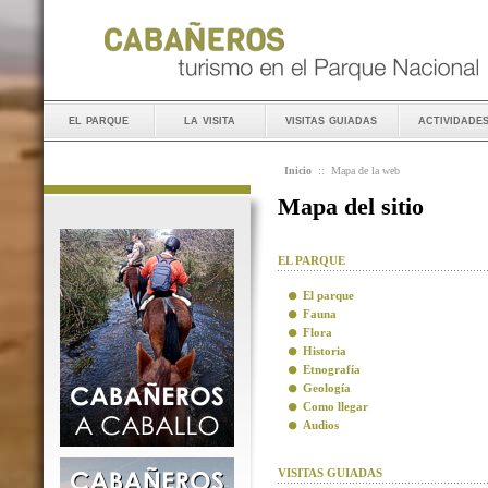
el parque
la visita
visitas guiadas
actividade
Inicio
::
Mapa de la web
Mapa del sitio
EL PARQUE
El parque
Fauna
Flora
Historia
Etnografía
Geología
Como llegar
Audios
VISITAS GUIADAS