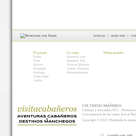
noticias
|
mapa web
|
con
El parque
La visita
Visitas guiadas
Fauna
Itinerarios a pie
Flora
Itinerarios 4X4
Historia
Visita en Bicicleta
Etnografía
Centros Visitantes
Geología
Recomendaciones
Como llegar
Audios
UTE VISITACABAÑEROS
Cladium y Asociados SLU - Aventur
Concesionaria de las visitas 4x4 al P
Copyright © 2022. Prohibida la reprodu