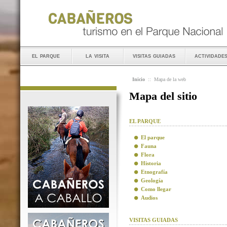
el parque
la visita
visitas guiadas
actividade
Inicio
::
Mapa de la web
Mapa del sitio
EL PARQUE
El parque
Fauna
Flora
Historia
Etnografía
Geología
Como llegar
Audios
VISITAS GUIADAS