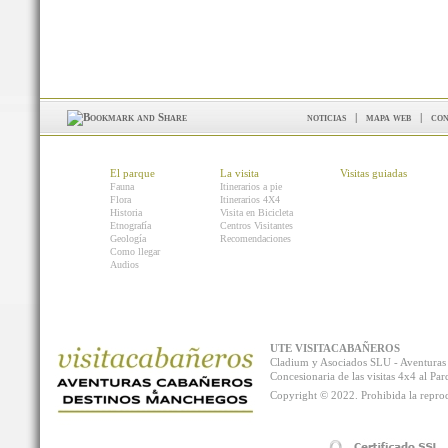
noticias
|
mapa web
|
con
El parque
La visita
Visitas guiadas
Fauna
Itinerarios a pie
Flora
Itinerarios 4X4
Historia
Visita en Bicicleta
Etnografía
Centros Visitantes
Geología
Recomendaciones
Como llegar
Audios
UTE VISITACABAÑEROS
Cladium y Asociados SLU - Aventur
Concesionaria de las visitas 4x4 al P
Copyright © 2022. Prohibida la reprodu