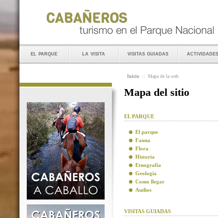
el parque
la visita
visitas guiadas
actividade
Inicio
::
Mapa de la web
Mapa del sitio
EL PARQUE
El parque
Fauna
Flora
Historia
Etnografía
Geología
Como llegar
Audios
VISITAS GUIADAS