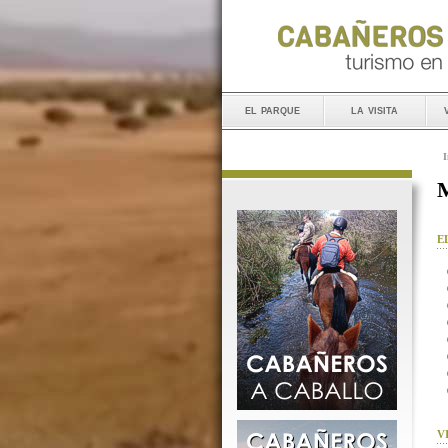
el parque
la visita
I
M
E
V