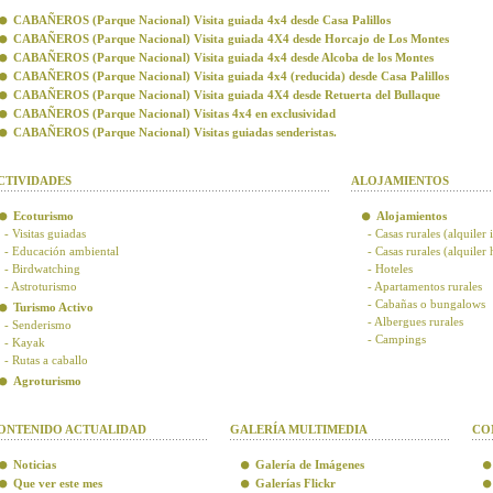
CABAÑEROS (Parque Nacional) Visita guiada 4x4 desde Casa Palillos
CABAÑEROS (Parque Nacional) Visita guiada 4X4 desde Horcajo de Los Montes
CABAÑEROS (Parque Nacional) Visita guiada 4x4 desde Alcoba de los Montes
CABAÑEROS (Parque Nacional) Visita guiada 4x4 (reducida) desde Casa Palillos
CABAÑEROS (Parque Nacional) Visita guiada 4X4 desde Retuerta del Bullaque
CABAÑEROS (Parque Nacional) Visitas 4x4 en exclusividad
CABAÑEROS (Parque Nacional) Visitas guiadas senderistas.
CTIVIDADES
ALOJAMIENTOS
Ecoturismo
Alojamientos
- Visitas guiadas
- Casas rurales (alquiler 
- Educación ambiental
- Casas rurales (alquiler
- Birdwatching
- Hoteles
- Astroturismo
- Apartamentos rurales
- Cabañas o bungalows
Turismo Activo
- Albergues rurales
- Senderismo
- Campings
- Kayak
- Rutas a caballo
Agroturismo
ONTENIDO ACTUALIDAD
GALERÍA MULTIMEDIA
CO
Noticias
Galería de Imágenes
Que ver este mes
Galerías Flickr