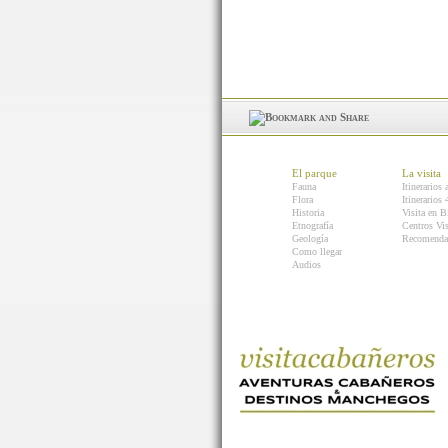
El parque
La visita
Fauna
Itinerarios 
Flora
Itinerarios
Historia
Visita en B
Etnografía
Centros Vis
Geología
Recomenda
Como llegar
Audios