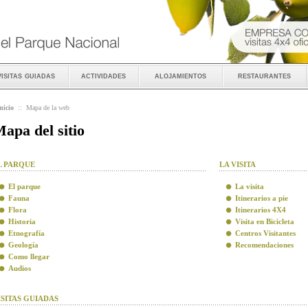
visitas guiadas
actividades
alojamientos
restaurantes
nicio
::
Mapa de la web
apa del sitio
L PARQUE
LA VISITA
El parque
La visita
Fauna
Itinerarios a pie
Flora
Itinerarios 4X4
Historia
Visita en Bicicleta
Etnografía
Centros Visitantes
Geología
Recomendaciones
Como llegar
Audios
ISITAS GUIADAS