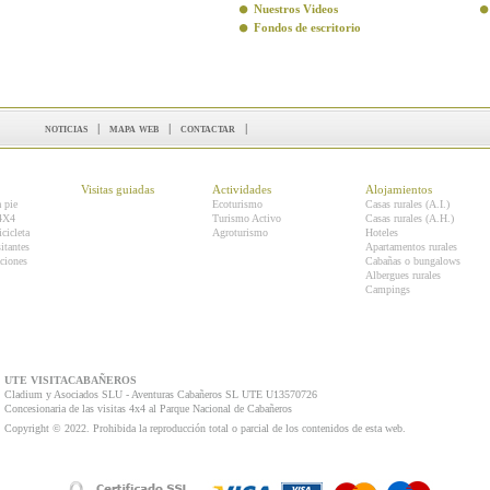
Nuestros Videos
Fondos de escritorio
noticias
|
mapa web
|
contactar
|
Visitas guiadas
Actividades
Alojamientos
a pie
Ecoturismo
Casas rurales (A.I.)
 4X4
Turismo Activo
Casas rurales (A.H.)
icicleta
Agroturismo
Hoteles
itantes
Apartamentos rurales
ciones
Cabañas o bungalows
Albergues rurales
Campings
UTE VISITACABAÑEROS
Cladium y Asociados SLU - Aventuras Cabañeros SL UTE U13570726
Concesionaria de las visitas 4x4 al Parque Nacional de Cabañeros
Copyright © 2022. Prohibida la reproducción total o parcial de los contenidos de esta web.