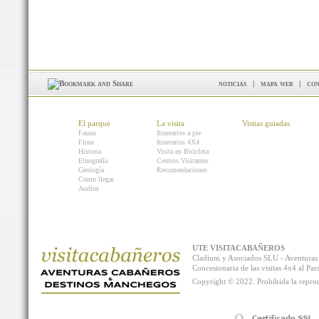
noticias
|
mapa web
|
con
El parque
La visita
Visitas guiadas
Fauna
Itinerarios a pie
Flora
Itinerarios 4X4
Historia
Visita en Bicicleta
Etnografía
Centros Visitantes
Geología
Recomendaciones
Como llegar
Audios
UTE VISITACABAÑEROS
Cladium y Asociados SLU - Aventur
Concesionaria de las visitas 4x4 al P
Copyright © 2022. Prohibida la reprodu