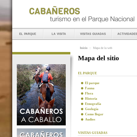
el parque
la visita
visitas guiadas
actividade
Inicio
::
Mapa de la web
Mapa del sitio
EL PARQUE
El parque
Fauna
Flora
Historia
Etnografía
Geología
Como llegar
Audios
VISITAS GUIADAS