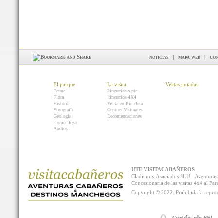
noticias
|
mapa web
|
con
El parque
La visita
Visitas guiadas
Fauna
Itinerarios a pie
Flora
Itinerarios 4X4
Historia
Visita en Bicicleta
Etnografía
Centros Visitantes
Geología
Recomendaciones
Como llegar
Audios
UTE VISITACABAÑEROS
Cladium y Asociados SLU - Aventur
Concesionaria de las visitas 4x4 al P
Copyright © 2022. Prohibida la reprodu