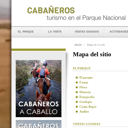
el parque
la visita
visitas guiadas
actividade
Inicio
::
Mapa de la web
Mapa del sitio
EL PARQUE
El parque
Fauna
Flora
Historia
Etnografía
Geología
Como llegar
Audios
VISITAS GUIADAS