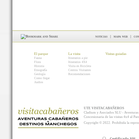
noticias
|
mapa web
|
con
El parque
La visita
Visitas guiadas
Fauna
Itinerarios a pie
Flora
Itinerarios 4X4
Historia
Visita en Bicicleta
Etnografía
Centros Visitantes
Geología
Recomendaciones
Como llegar
Audios
UTE VISITACABAÑEROS
Cladium y Asociados SLU - Aventur
Concesionaria de las visitas 4x4 al P
Copyright © 2022. Prohibida la reprodu