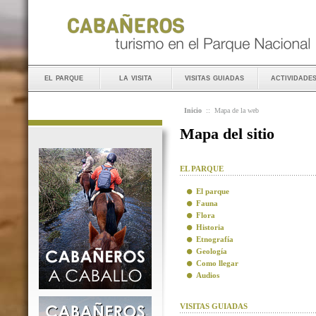
el parque
la visita
visitas guiadas
actividade
Inicio
::
Mapa de la web
Mapa del sitio
EL PARQUE
El parque
Fauna
Flora
Historia
Etnografía
Geología
Como llegar
Audios
VISITAS GUIADAS