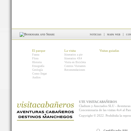
noticias
|
mapa web
|
con
El parque
La visita
Visitas guiadas
Fauna
Itinerarios a pie
Flora
Itinerarios 4X4
Historia
Visita en Bicicleta
Etnografía
Centros Visitantes
Geología
Recomendaciones
Como llegar
Audios
UTE VISITACABAÑEROS
Cladium y Asociados SLU - Aventur
Concesionaria de las visitas 4x4 al P
Copyright © 2022. Prohibida la reprodu