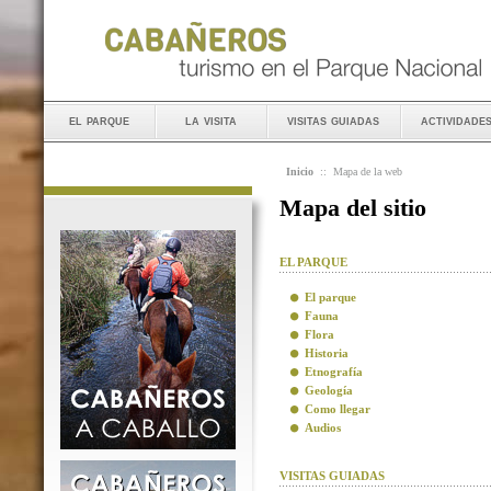
el parque
la visita
visitas guiadas
actividade
Inicio
::
Mapa de la web
Mapa del sitio
EL PARQUE
El parque
Fauna
Flora
Historia
Etnografía
Geología
Como llegar
Audios
VISITAS GUIADAS