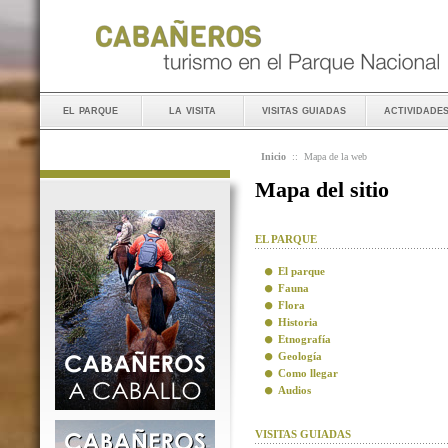
el parque
la visita
visitas guiadas
actividade
Inicio
::
Mapa de la web
Mapa del sitio
EL PARQUE
El parque
Fauna
Flora
Historia
Etnografía
Geología
Como llegar
Audios
VISITAS GUIADAS