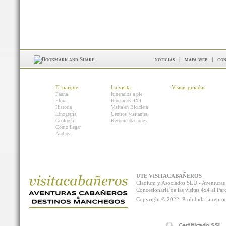
noticias
|
mapa web
|
con
El parque
La visita
Visitas guiadas
Fauna
Itinerarios a pie
Flora
Itinerarios 4X4
Historia
Visita en Bicicleta
Etnografía
Centros Visitantes
Geología
Recomendaciones
Como llegar
Audios
UTE VISITACABAÑEROS
Cladium y Asociados SLU - Aventur
Concesionaria de las visitas 4x4 al P
Copyright © 2022. Prohibida la reprodu