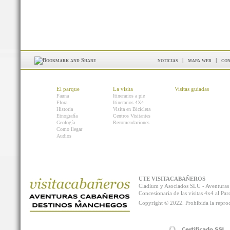
noticias
|
mapa web
|
con
El parque
La visita
Visitas guiadas
Fauna
Itinerarios a pie
Flora
Itinerarios 4X4
Historia
Visita en Bicicleta
Etnografía
Centros Visitantes
Geología
Recomendaciones
Como llegar
Audios
UTE VISITACABAÑEROS
Cladium y Asociados SLU - Aventur
Concesionaria de las visitas 4x4 al P
Copyright © 2022. Prohibida la reprodu