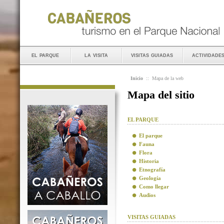
el parque
la visita
visitas guiadas
actividade
Inicio
::
Mapa de la web
Mapa del sitio
EL PARQUE
El parque
Fauna
Flora
Historia
Etnografía
Geología
Como llegar
Audios
VISITAS GUIADAS