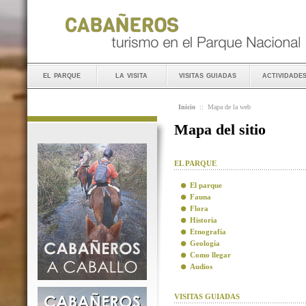
el parque
la visita
visitas guiadas
actividade
Inicio
::
Mapa de la web
Mapa del sitio
EL PARQUE
El parque
Fauna
Flora
Historia
Etnografía
Geología
Como llegar
Audios
VISITAS GUIADAS