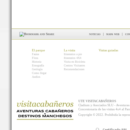
noticias
|
mapa web
|
con
El parque
La visita
Visitas guiadas
Fauna
Itinerarios a pie
Flora
Itinerarios 4X4
Historia
Visita en Bicicleta
Etnografía
Centros Visitantes
Geología
Recomendaciones
Como llegar
Audios
UTE VISITACABAÑEROS
Cladium y Asociados SLU - Aventur
Concesionaria de las visitas 4x4 al P
Copyright © 2022. Prohibida la reprodu