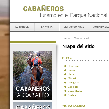
el parque
la visita
visitas guiadas
actividade
Inicio
::
Mapa de la web
Mapa del sitio
EL PARQUE
El parque
Fauna
Flora
Historia
Etnografía
Geología
Como llegar
Audios
VISITAS GUIADAS