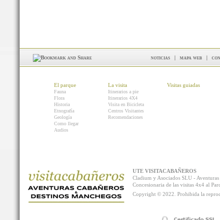
noticias
|
mapa web
|
con
El parque
La visita
Visitas guiadas
Fauna
Itinerarios a pie
Flora
Itinerarios 4X4
Historia
Visita en Bicicleta
Etnografía
Centros Visitantes
Geología
Recomendaciones
Como llegar
Audios
UTE VISITACABAÑEROS
Cladium y Asociados SLU - Aventur
Concesionaria de las visitas 4x4 al P
Copyright © 2022. Prohibida la reprodu