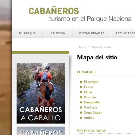
el parque
la visita
visitas guiadas
actividade
Inicio
::
Mapa de la web
Mapa del sitio
EL PARQUE
El parque
Fauna
Flora
Historia
Etnografía
Geología
Como llegar
Audios
VISITAS GUIADAS