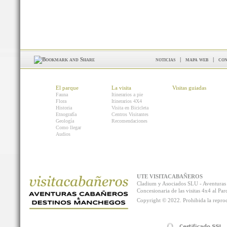
noticias
|
mapa web
|
con
El parque
La visita
Visitas guiadas
Fauna
Itinerarios a pie
Flora
Itinerarios 4X4
Historia
Visita en Bicicleta
Etnografía
Centros Visitantes
Geología
Recomendaciones
Como llegar
Audios
UTE VISITACABAÑEROS
Cladium y Asociados SLU - Aventur
Concesionaria de las visitas 4x4 al P
Copyright © 2022. Prohibida la reprodu