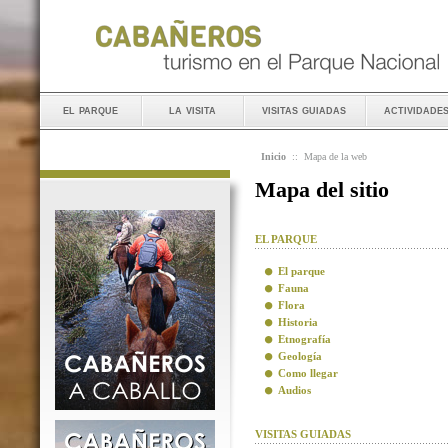
el parque
la visita
visitas guiadas
actividade
Inicio
::
Mapa de la web
Mapa del sitio
EL PARQUE
El parque
Fauna
Flora
Historia
Etnografía
Geología
Como llegar
Audios
VISITAS GUIADAS