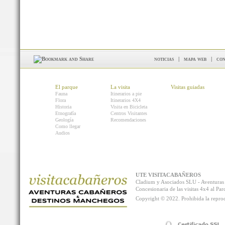
noticias
|
mapa web
|
con
El parque
La visita
Visitas guiadas
Fauna
Itinerarios a pie
Flora
Itinerarios 4X4
Historia
Visita en Bicicleta
Etnografía
Centros Visitantes
Geología
Recomendaciones
Como llegar
Audios
UTE VISITACABAÑEROS
Cladium y Asociados SLU - Aventur
Concesionaria de las visitas 4x4 al P
Copyright © 2022. Prohibida la reprodu