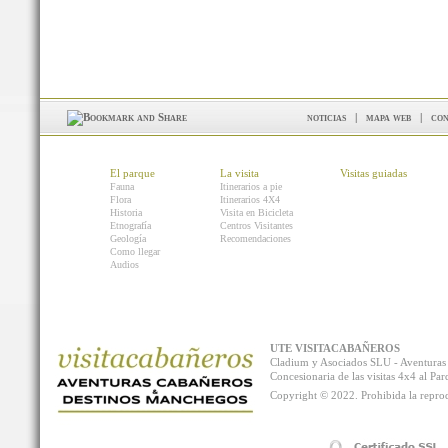
noticias
|
mapa web
|
con
El parque
La visita
Visitas guiadas
Fauna
Itinerarios a pie
Flora
Itinerarios 4X4
Historia
Visita en Bicicleta
Etnografía
Centros Visitantes
Geología
Recomendaciones
Como llegar
Audios
UTE VISITACABAÑEROS
Cladium y Asociados SLU - Aventur
Concesionaria de las visitas 4x4 al P
Copyright © 2022. Prohibida la reprodu