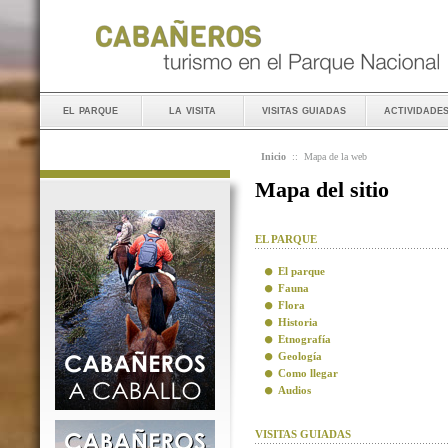
el parque
la visita
visitas guiadas
actividade
Inicio
::
Mapa de la web
Mapa del sitio
EL PARQUE
El parque
Fauna
Flora
Historia
Etnografía
Geología
Como llegar
Audios
VISITAS GUIADAS