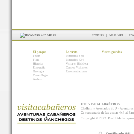
noticias
|
mapa web
|
con
El parque
La visita
Visitas guiadas
Fauna
Itinerarios a pie
Flora
Itinerarios 4X4
Historia
Visita en Bicicleta
Etnografía
Centros Visitantes
Geología
Recomendaciones
Como llegar
Audios
UTE VISITACABAÑEROS
Cladium y Asociados SLU - Aventur
Concesionaria de las visitas 4x4 al P
Copyright © 2022. Prohibida la reprodu