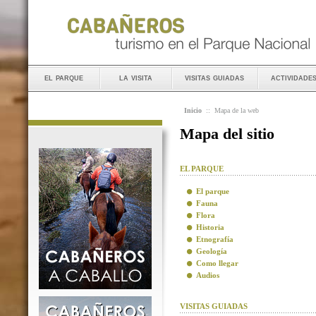
el parque
la visita
visitas guiadas
actividade
Inicio
::
Mapa de la web
Mapa del sitio
EL PARQUE
El parque
Fauna
Flora
Historia
Etnografía
Geología
Como llegar
Audios
VISITAS GUIADAS