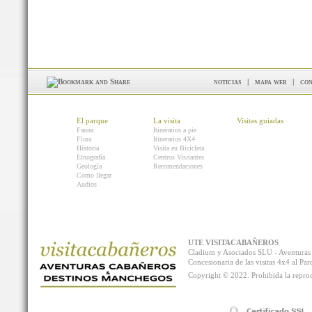
noticias
|
mapa web
|
con
El parque
La visita
Visitas guiadas
Fauna
Itinerarios a pie
Flora
Itinerarios 4X4
Historia
Visita en Bicicleta
Etnografía
Centros Visitantes
Geología
Recomendaciones
Como llegar
Audios
UTE VISITACABAÑEROS
Cladium y Asociados SLU - Aventur
Concesionaria de las visitas 4x4 al P
Copyright © 2022. Prohibida la reprodu