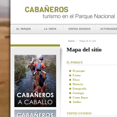
el parque
la visita
visitas guiadas
actividade
Inicio
::
Mapa de la web
Mapa del sitio
EL PARQUE
El parque
Fauna
Flora
Historia
Etnografía
Geología
Como llegar
Audios
VISITAS GUIADAS