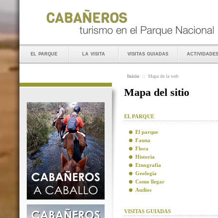
el parque
la visita
visitas guiadas
actividade
Inicio
::
Mapa de la web
Mapa del sitio
EL PARQUE
El parque
Fauna
Flora
Historia
Etnografía
Geología
Como llegar
Audios
VISITAS GUIADAS