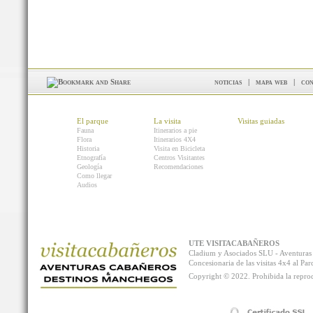
noticias
|
mapa web
|
con
El parque
La visita
Visitas guiadas
Fauna
Itinerarios a pie
Flora
Itinerarios 4X4
Historia
Visita en Bicicleta
Etnografía
Centros Visitantes
Geología
Recomendaciones
Como llegar
Audios
UTE VISITACABAÑEROS
Cladium y Asociados SLU - Aventur
Concesionaria de las visitas 4x4 al P
Copyright © 2022. Prohibida la reprodu