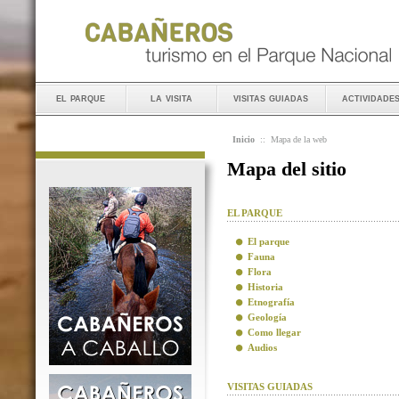
el parque
la visita
visitas guiadas
actividade
Inicio
::
Mapa de la web
Mapa del sitio
EL PARQUE
El parque
Fauna
Flora
Historia
Etnografía
Geología
Como llegar
Audios
VISITAS GUIADAS