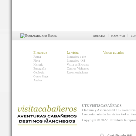
noticias
|
mapa web
|
con
El parque
La visita
Visitas guiadas
Fauna
Itinerarios a pie
Flora
Itinerarios 4X4
Historia
Visita en Bicicleta
Etnografía
Centros Visitantes
Geología
Recomendaciones
Como llegar
Audios
UTE VISITACABAÑEROS
Cladium y Asociados SLU - Aventur
Concesionaria de las visitas 4x4 al P
Copyright © 2022. Prohibida la reprodu