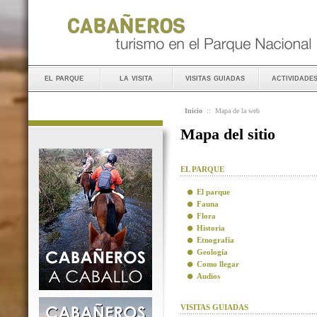
el parque
la visita
visitas guiadas
actividade
Inicio
::
Mapa de la web
Mapa del sitio
EL PARQUE
El parque
Fauna
Flora
Historia
Etnografía
Geología
Como llegar
Audios
VISITAS GUIADAS