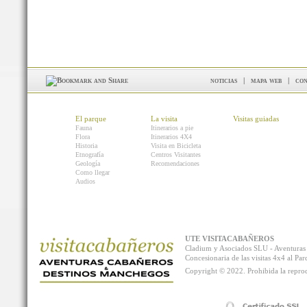
noticias
|
mapa web
|
con
El parque
La visita
Visitas guiadas
Fauna
Itinerarios a pie
Flora
Itinerarios 4X4
Historia
Visita en Bicicleta
Etnografía
Centros Visitantes
Geología
Recomendaciones
Como llegar
Audios
UTE VISITACABAÑEROS
Cladium y Asociados SLU - Aventur
Concesionaria de las visitas 4x4 al P
Copyright © 2022. Prohibida la reprodu