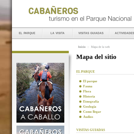
el parque
la visita
visitas guiadas
actividade
Inicio
::
Mapa de la web
Mapa del sitio
EL PARQUE
El parque
Fauna
Flora
Historia
Etnografía
Geología
Como llegar
Audios
VISITAS GUIADAS