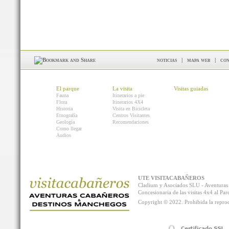
noticias
|
mapa web
|
con
El parque
La visita
Visitas guiadas
Fauna
Itinerarios a pie
Flora
Itinerarios 4X4
Historia
Visita en Bicicleta
Etnografía
Centros Visitantes
Geología
Recomendaciones
Como llegar
Audios
UTE VISITACABAÑEROS
Cladium y Asociados SLU - Aventur
Concesionaria de las visitas 4x4 al P
Copyright © 2022. Prohibida la reprodu