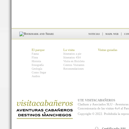
noticias
|
mapa web
|
con
El parque
La visita
Visitas guiadas
Fauna
Itinerarios a pie
Flora
Itinerarios 4X4
Historia
Visita en Bicicleta
Etnografía
Centros Visitantes
Geología
Recomendaciones
Como llegar
Audios
UTE VISITACABAÑEROS
Cladium y Asociados SLU - Aventur
Concesionaria de las visitas 4x4 al P
Copyright © 2022. Prohibida la reprodu