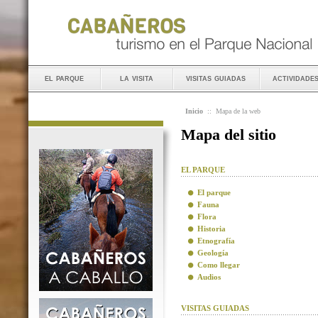
el parque
la visita
visitas guiadas
actividade
Inicio
::
Mapa de la web
Mapa del sitio
EL PARQUE
El parque
Fauna
Flora
Historia
Etnografía
Geología
Como llegar
Audios
VISITAS GUIADAS