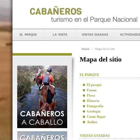
el parque
la visita
visitas guiadas
actividade
Inicio
::
Mapa de la web
Mapa del sitio
EL PARQUE
El parque
Fauna
Flora
Historia
Etnografía
Geología
Como llegar
Audios
VISITAS GUIADAS