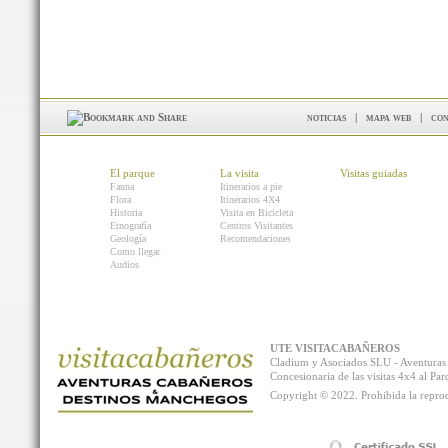
noticias
|
mapa web
|
con
El parque
La visita
Visitas guiadas
Fauna
Itinerarios a pie
Flora
Itinerarios 4X4
Historia
Visita en Bicicleta
Etnografía
Centros Visitantes
Geología
Recomendaciones
Como llegar
Audios
UTE VISITACABAÑEROS
Cladium y Asociados SLU - Aventur
Concesionaria de las visitas 4x4 al P
Copyright © 2022. Prohibida la reprodu