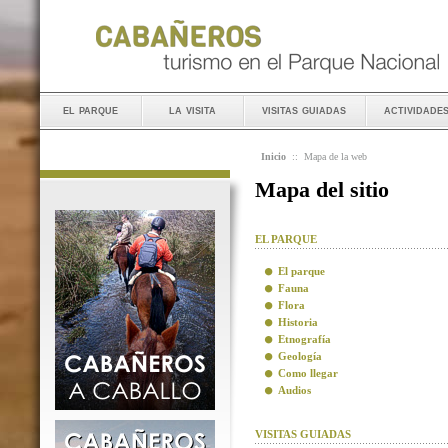
el parque
la visita
visitas guiadas
actividade
Inicio
::
Mapa de la web
Mapa del sitio
EL PARQUE
El parque
Fauna
Flora
Historia
Etnografía
Geología
Como llegar
Audios
VISITAS GUIADAS