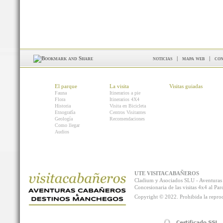
noticias
|
mapa web
|
con
El parque
La visita
Visitas guiadas
Fauna
Itinerarios a pie
Flora
Itinerarios 4X4
Historia
Visita en Bicicleta
Etnografía
Centros Visitantes
Geología
Recomendaciones
Como llegar
Audios
UTE VISITACABAÑEROS
Cladium y Asociados SLU - Aventur
Concesionaria de las visitas 4x4 al P
Copyright © 2022. Prohibida la reprodu