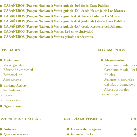
CABAÑEROS (Parque Nacional) Visita guiada 4x4 desde Casa Palillos
CABAÑEROS (Parque Nacional) Visita guiada 4X4 desde Horcajo de Los Montes
CABAÑEROS (Parque Nacional) Visita guiada 4x4 desde Alcoba de los Montes
CABAÑEROS (Parque Nacional) Visita guiada 4x4 (reducida) desde Casa Palillos
CABAÑEROS (Parque Nacional) Visita guiada 4X4 desde Retuerta del Bullaque
CABAÑEROS (Parque Nacional) Visitas 4x4 en exclusividad
CABAÑEROS (Parque Nacional) Visitas guiadas senderistas.
CTIVIDADES
ALOJAMIENTOS
Ecoturismo
Alojamientos
- Visitas guiadas
- Casas rurales (alquiler 
- Educación ambiental
- Casas rurales (alquiler
- Birdwatching
- Hoteles
- Astroturismo
- Apartamentos rurales
- Cabañas o bungalows
Turismo Activo
- Albergues rurales
- Senderismo
- Campings
- Kayak
- Rutas a caballo
Agroturismo
ONTENIDO ACTUALIDAD
GALERÍA MULTIMEDIA
CO
Noticias
Galería de Imágenes
Que ver este mes
Galerías Flickr