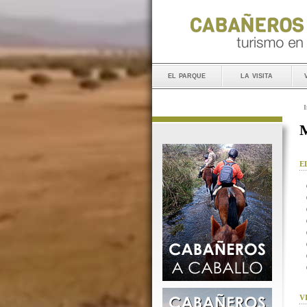
el parque
la visita
I
M
E
V