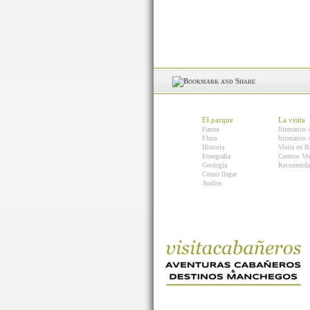
El parque
La visita
Fauna
Itinerarios 
Flora
Itinerarios
Historia
Visita en B
Etnografía
Centros Vis
Geología
Recomenda
Como llegar
Audios