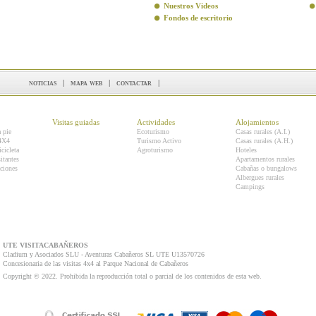
Nuestros Videos
Fondos de escritorio
noticias
|
mapa web
|
contactar
|
Visitas guiadas
Actividades
Alojamientos
a pie
Ecoturismo
Casas rurales (A.I.)
 4X4
Turismo Activo
Casas rurales (A.H.)
icicleta
Agroturismo
Hoteles
itantes
Apartamentos rurales
ciones
Cabañas o bungalows
Albergues rurales
Campings
UTE VISITACABAÑEROS
Cladium y Asociados SLU - Aventuras Cabañeros SL UTE U13570726
Concesionaria de las visitas 4x4 al Parque Nacional de Cabañeros
Copyright © 2022. Prohibida la reproducción total o parcial de los contenidos de esta web.