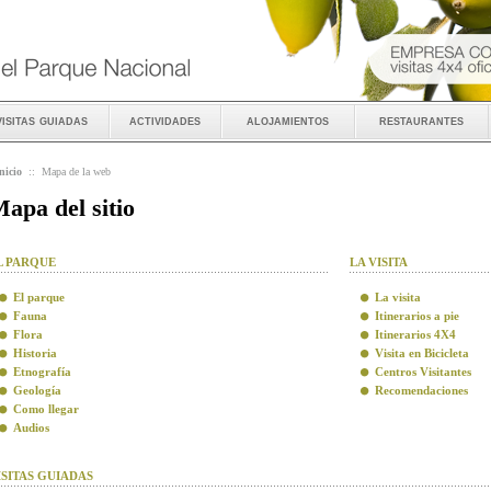
visitas guiadas
actividades
alojamientos
restaurantes
nicio
::
Mapa de la web
apa del sitio
L PARQUE
LA VISITA
El parque
La visita
Fauna
Itinerarios a pie
Flora
Itinerarios 4X4
Historia
Visita en Bicicleta
Etnografía
Centros Visitantes
Geología
Recomendaciones
Como llegar
Audios
ISITAS GUIADAS