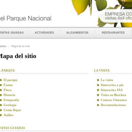
visitas guiadas
actividades
alojamientos
restaurantes
nicio
::
Mapa de la web
apa del sitio
L PARQUE
LA VISITA
El parque
La visita
Fauna
Itinerarios a pie
Flora
Itinerarios 4X4
Historia
Visita en Bicicleta
Etnografía
Centros Visitantes
Geología
Recomendaciones
Como llegar
Audios
ISITAS GUIADAS