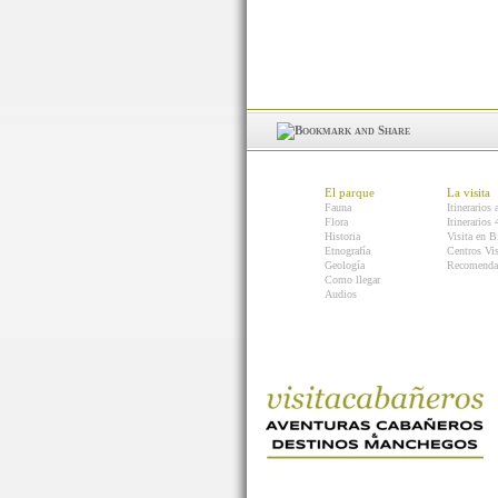
El parque
La visita
Fauna
Itinerarios 
Flora
Itinerarios
Historia
Visita en B
Etnografía
Centros Vis
Geología
Recomenda
Como llegar
Audios