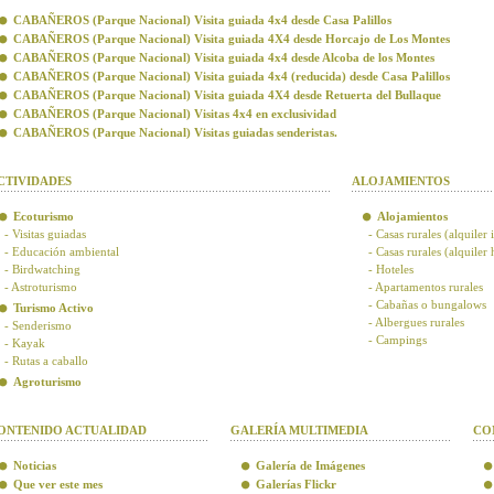
CABAÑEROS (Parque Nacional) Visita guiada 4x4 desde Casa Palillos
CABAÑEROS (Parque Nacional) Visita guiada 4X4 desde Horcajo de Los Montes
CABAÑEROS (Parque Nacional) Visita guiada 4x4 desde Alcoba de los Montes
CABAÑEROS (Parque Nacional) Visita guiada 4x4 (reducida) desde Casa Palillos
CABAÑEROS (Parque Nacional) Visita guiada 4X4 desde Retuerta del Bullaque
CABAÑEROS (Parque Nacional) Visitas 4x4 en exclusividad
CABAÑEROS (Parque Nacional) Visitas guiadas senderistas.
CTIVIDADES
ALOJAMIENTOS
Ecoturismo
Alojamientos
- Visitas guiadas
- Casas rurales (alquiler 
- Educación ambiental
- Casas rurales (alquiler
- Birdwatching
- Hoteles
- Astroturismo
- Apartamentos rurales
- Cabañas o bungalows
Turismo Activo
- Albergues rurales
- Senderismo
- Campings
- Kayak
- Rutas a caballo
Agroturismo
ONTENIDO ACTUALIDAD
GALERÍA MULTIMEDIA
CO
Noticias
Galería de Imágenes
Que ver este mes
Galerías Flickr