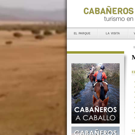
el parque
la visita
I
M
E
V