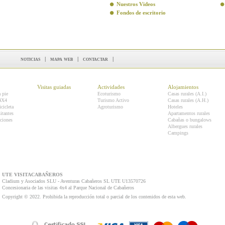
Nuestros Videos
Fondos de escritorio
noticias
|
mapa web
|
contactar
|
Visitas guiadas
Actividades
Alojamientos
a pie
Ecoturismo
Casas rurales (A.I.)
 4X4
Turismo Activo
Casas rurales (A.H.)
icicleta
Agroturismo
Hoteles
itantes
Apartamentos rurales
ciones
Cabañas o bungalows
Albergues rurales
Campings
UTE VISITACABAÑEROS
Cladium y Asociados SLU - Aventuras Cabañeros SL UTE U13570726
Concesionaria de las visitas 4x4 al Parque Nacional de Cabañeros
Copyright © 2022. Prohibida la reproducción total o parcial de los contenidos de esta web.