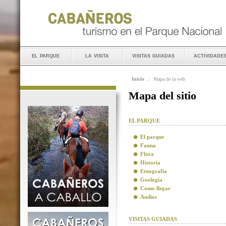
el parque
la visita
visitas guiadas
actividade
Inicio
::
Mapa de la web
Mapa del sitio
EL PARQUE
El parque
Fauna
Flora
Historia
Etnografía
Geología
Como llegar
Audios
VISITAS GUIADAS