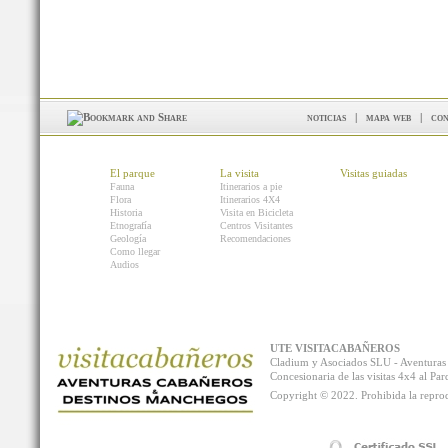
noticias
|
mapa web
|
con
El parque
La visita
Visitas guiadas
Fauna
Itinerarios a pie
Flora
Itinerarios 4X4
Historia
Visita en Bicicleta
Etnografía
Centros Visitantes
Geología
Recomendaciones
Como llegar
Audios
UTE VISITACABAÑEROS
Cladium y Asociados SLU - Aventur
Concesionaria de las visitas 4x4 al P
Copyright © 2022. Prohibida la reprodu