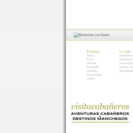
El parque
La visita
Fauna
Itinerarios 
Flora
Itinerarios
Historia
Visita en B
Etnografía
Centros Vis
Geología
Recomenda
Como llegar
Audios