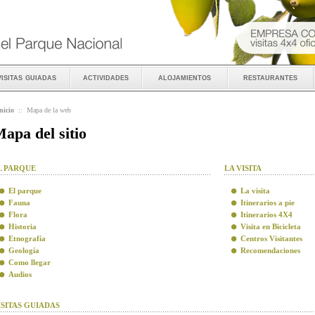
visitas guiadas
actividades
alojamientos
restaurantes
nicio
::
Mapa de la web
apa del sitio
L PARQUE
LA VISITA
El parque
La visita
Fauna
Itinerarios a pie
Flora
Itinerarios 4X4
Historia
Visita en Bicicleta
Etnografía
Centros Visitantes
Geología
Recomendaciones
Como llegar
Audios
ISITAS GUIADAS