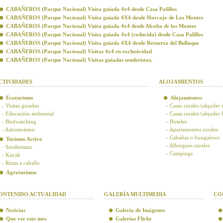
CABAÑEROS (Parque Nacional) Visita guiada 4x4 desde Casa Palillos
CABAÑEROS (Parque Nacional) Visita guiada 4X4 desde Horcajo de Los Montes
CABAÑEROS (Parque Nacional) Visita guiada 4x4 desde Alcoba de los Montes
CABAÑEROS (Parque Nacional) Visita guiada 4x4 (reducida) desde Casa Palillos
CABAÑEROS (Parque Nacional) Visita guiada 4X4 desde Retuerta del Bullaque
CABAÑEROS (Parque Nacional) Visitas 4x4 en exclusividad
CABAÑEROS (Parque Nacional) Visitas guiadas senderistas.
CTIVIDADES
ALOJAMIENTOS
Ecoturismo
Alojamientos
- Visitas guiadas
- Casas rurales (alquiler 
- Educación ambiental
- Casas rurales (alquiler
- Birdwatching
- Hoteles
- Astroturismo
- Apartamentos rurales
- Cabañas o bungalows
Turismo Activo
- Albergues rurales
- Senderismo
- Campings
- Kayak
- Rutas a caballo
Agroturismo
ONTENIDO ACTUALIDAD
GALERÍA MULTIMEDIA
CO
Noticias
Galería de Imágenes
Que ver este mes
Galerías Flickr