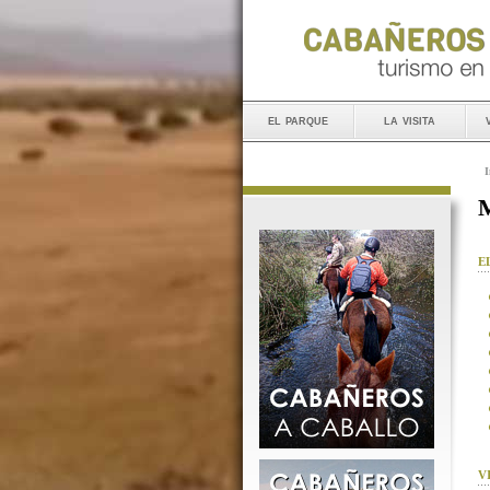
el parque
la visita
I
M
E
V