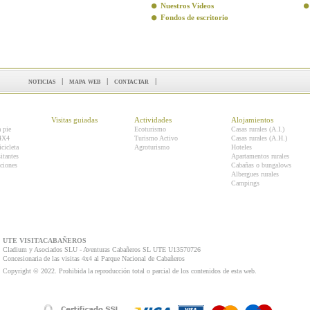
Nuestros Videos
Fondos de escritorio
noticias
|
mapa web
|
contactar
|
Visitas guiadas
Actividades
Alojamientos
a pie
Ecoturismo
Casas rurales (A.I.)
 4X4
Turismo Activo
Casas rurales (A.H.)
icicleta
Agroturismo
Hoteles
itantes
Apartamentos rurales
ciones
Cabañas o bungalows
Albergues rurales
Campings
UTE VISITACABAÑEROS
Cladium y Asociados SLU - Aventuras Cabañeros SL UTE U13570726
Concesionaria de las visitas 4x4 al Parque Nacional de Cabañeros
Copyright © 2022. Prohibida la reproducción total o parcial de los contenidos de esta web.