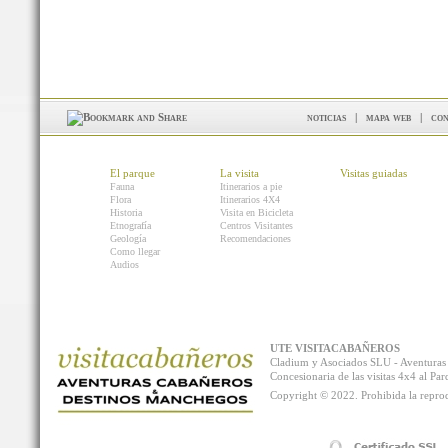
noticias
|
mapa web
|
con
El parque
La visita
Visitas guiadas
Fauna
Itinerarios a pie
Flora
Itinerarios 4X4
Historia
Visita en Bicicleta
Etnografía
Centros Visitantes
Geología
Recomendaciones
Como llegar
Audios
UTE VISITACABAÑEROS
Cladium y Asociados SLU - Aventur
Concesionaria de las visitas 4x4 al P
Copyright © 2022. Prohibida la reprodu