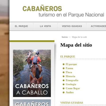
el parque
la visita
visitas guiadas
actividade
Inicio
::
Mapa de la web
Mapa del sitio
EL PARQUE
El parque
Fauna
Flora
Historia
Etnografía
Geología
Como llegar
Audios
VISITAS GUIADAS