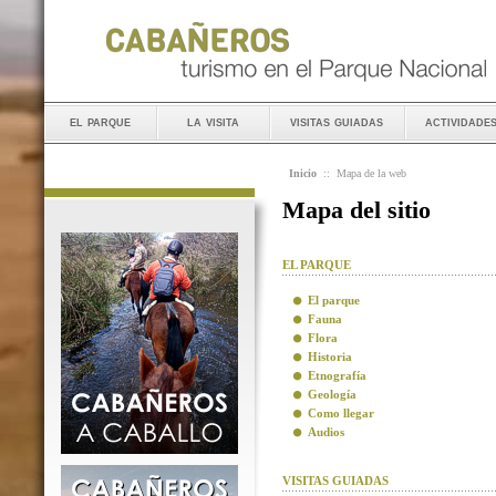
el parque
la visita
visitas guiadas
actividade
Inicio
::
Mapa de la web
Mapa del sitio
EL PARQUE
El parque
Fauna
Flora
Historia
Etnografía
Geología
Como llegar
Audios
VISITAS GUIADAS