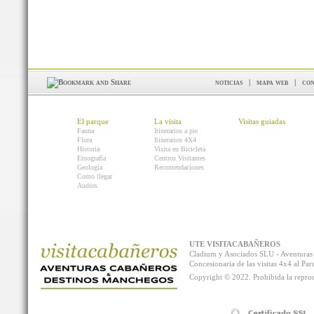
noticias
|
mapa web
|
con
El parque
La visita
Visitas guiadas
Fauna
Itinerarios a pie
Flora
Itinerarios 4X4
Historia
Visita en Bicicleta
Etnografía
Centros Visitantes
Geología
Recomendaciones
Como llegar
Audios
UTE VISITACABAÑEROS
Cladium y Asociados SLU - Aventur
Concesionaria de las visitas 4x4 al P
Copyright © 2022. Prohibida la reprodu