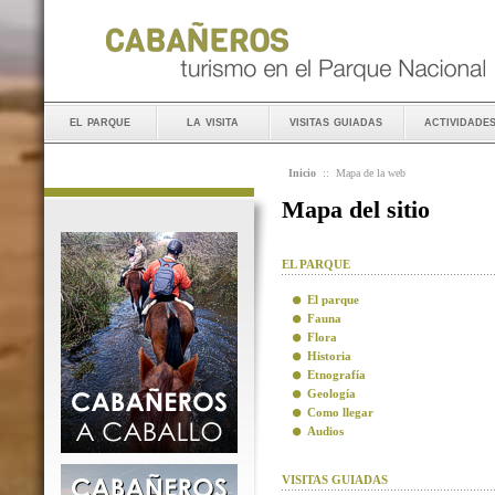
el parque
la visita
visitas guiadas
actividade
Inicio
::
Mapa de la web
Mapa del sitio
EL PARQUE
El parque
Fauna
Flora
Historia
Etnografía
Geología
Como llegar
Audios
VISITAS GUIADAS