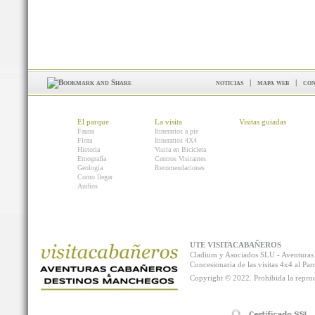
noticias
|
mapa web
|
con
El parque
La visita
Visitas guiadas
Fauna
Itinerarios a pie
Flora
Itinerarios 4X4
Historia
Visita en Bicicleta
Etnografía
Centros Visitantes
Geología
Recomendaciones
Como llegar
Audios
UTE VISITACABAÑEROS
Cladium y Asociados SLU - Aventur
Concesionaria de las visitas 4x4 al P
Copyright © 2022. Prohibida la reprodu