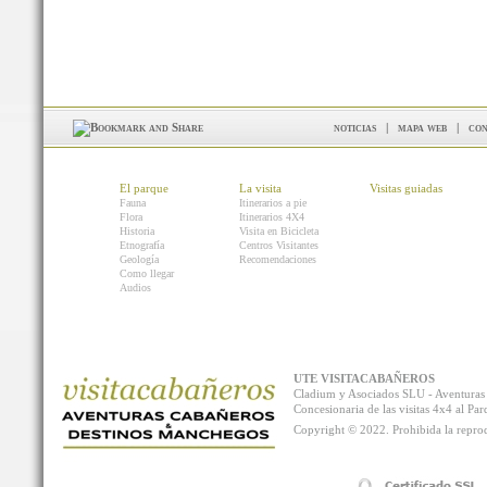
noticias
|
mapa web
|
con
El parque
La visita
Visitas guiadas
Fauna
Itinerarios a pie
Flora
Itinerarios 4X4
Historia
Visita en Bicicleta
Etnografía
Centros Visitantes
Geología
Recomendaciones
Como llegar
Audios
UTE VISITACABAÑEROS
Cladium y Asociados SLU - Aventur
Concesionaria de las visitas 4x4 al P
Copyright © 2022. Prohibida la reprodu