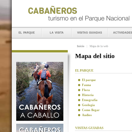
el parque
la visita
visitas guiadas
actividade
Inicio
::
Mapa de la web
Mapa del sitio
EL PARQUE
El parque
Fauna
Flora
Historia
Etnografía
Geología
Como llegar
Audios
VISITAS GUIADAS