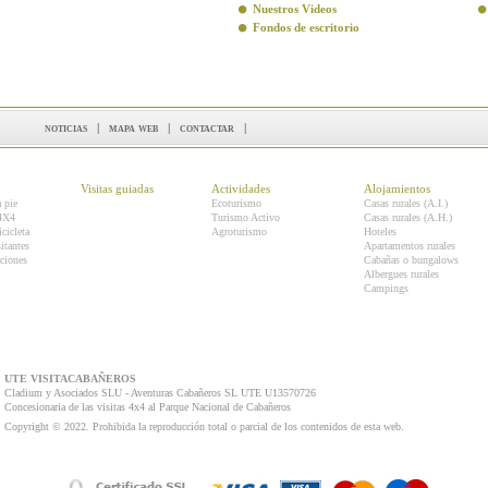
Nuestros Videos
Fondos de escritorio
noticias
|
mapa web
|
contactar
|
Visitas guiadas
Actividades
Alojamientos
a pie
Ecoturismo
Casas rurales (A.I.)
 4X4
Turismo Activo
Casas rurales (A.H.)
icicleta
Agroturismo
Hoteles
itantes
Apartamentos rurales
ciones
Cabañas o bungalows
Albergues rurales
Campings
UTE VISITACABAÑEROS
Cladium y Asociados SLU - Aventuras Cabañeros SL UTE U13570726
Concesionaria de las visitas 4x4 al Parque Nacional de Cabañeros
Copyright © 2022. Prohibida la reproducción total o parcial de los contenidos de esta web.