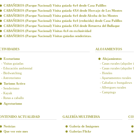
CABAÑEROS (Parque Nacional) Visita guiada 4x4 desde Casa Palillos
CABAÑEROS (Parque Nacional) Visita guiada 4X4 desde Horcajo de Los Montes
CABAÑEROS (Parque Nacional) Visita guiada 4x4 desde Alcoba de los Montes
CABAÑEROS (Parque Nacional) Visita guiada 4x4 (reducida) desde Casa Palillos
CABAÑEROS (Parque Nacional) Visita guiada 4X4 desde Retuerta del Bullaque
CABAÑEROS (Parque Nacional) Visitas 4x4 en exclusividad
CABAÑEROS (Parque Nacional) Visitas guiadas senderistas.
CTIVIDADES
ALOJAMIENTOS
Ecoturismo
Alojamientos
- Visitas guiadas
- Casas rurales (alquiler 
- Educación ambiental
- Casas rurales (alquiler
- Birdwatching
- Hoteles
- Astroturismo
- Apartamentos rurales
- Cabañas o bungalows
Turismo Activo
- Albergues rurales
- Senderismo
- Campings
- Kayak
- Rutas a caballo
Agroturismo
ONTENIDO ACTUALIDAD
GALERÍA MULTIMEDIA
CO
Noticias
Galería de Imágenes
Que ver este mes
Galerías Flickr