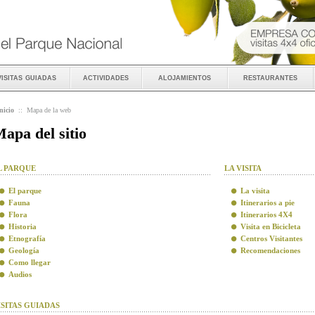
visitas guiadas
actividades
alojamientos
restaurantes
nicio
::
Mapa de la web
apa del sitio
L PARQUE
LA VISITA
El parque
La visita
Fauna
Itinerarios a pie
Flora
Itinerarios 4X4
Historia
Visita en Bicicleta
Etnografía
Centros Visitantes
Geología
Recomendaciones
Como llegar
Audios
ISITAS GUIADAS