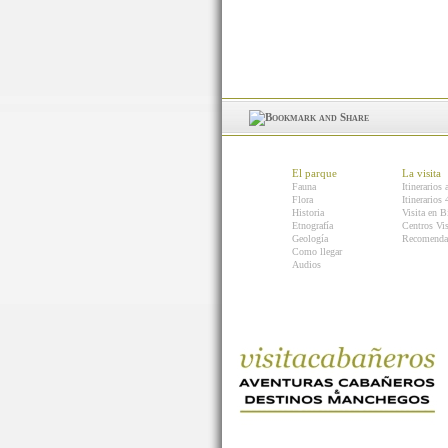
El parque
La visita
Fauna
Itinerarios 
Flora
Itinerarios
Historia
Visita en B
Etnografía
Centros Vis
Geología
Recomenda
Como llegar
Audios