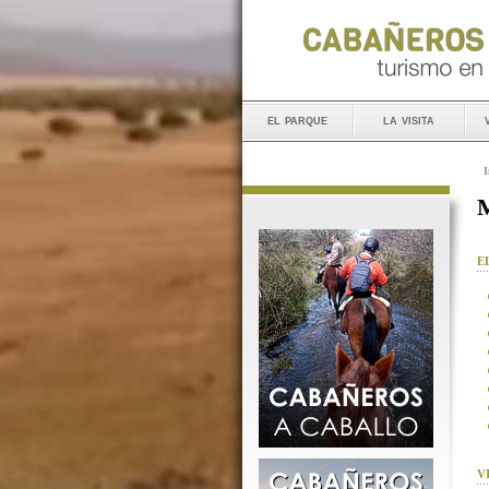
el parque
la visita
I
M
E
V