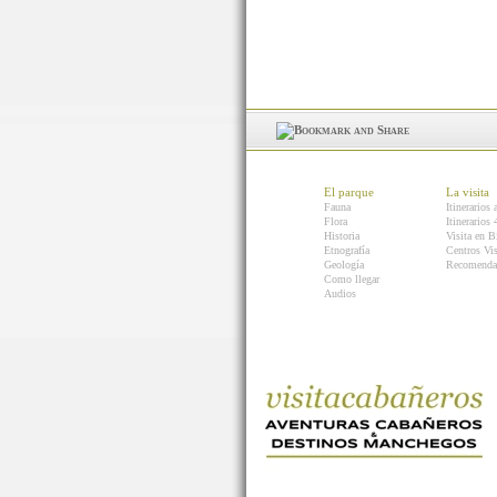
El parque
La visita
Fauna
Itinerarios 
Flora
Itinerarios
Historia
Visita en B
Etnografía
Centros Vis
Geología
Recomenda
Como llegar
Audios