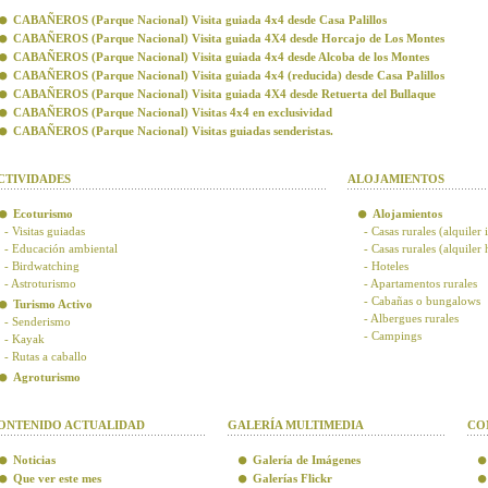
CABAÑEROS (Parque Nacional) Visita guiada 4x4 desde Casa Palillos
CABAÑEROS (Parque Nacional) Visita guiada 4X4 desde Horcajo de Los Montes
CABAÑEROS (Parque Nacional) Visita guiada 4x4 desde Alcoba de los Montes
CABAÑEROS (Parque Nacional) Visita guiada 4x4 (reducida) desde Casa Palillos
CABAÑEROS (Parque Nacional) Visita guiada 4X4 desde Retuerta del Bullaque
CABAÑEROS (Parque Nacional) Visitas 4x4 en exclusividad
CABAÑEROS (Parque Nacional) Visitas guiadas senderistas.
CTIVIDADES
ALOJAMIENTOS
Ecoturismo
Alojamientos
- Visitas guiadas
- Casas rurales (alquiler 
- Educación ambiental
- Casas rurales (alquiler
- Birdwatching
- Hoteles
- Astroturismo
- Apartamentos rurales
- Cabañas o bungalows
Turismo Activo
- Albergues rurales
- Senderismo
- Campings
- Kayak
- Rutas a caballo
Agroturismo
ONTENIDO ACTUALIDAD
GALERÍA MULTIMEDIA
CO
Noticias
Galería de Imágenes
Que ver este mes
Galerías Flickr