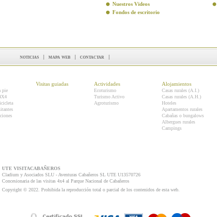
Nuestros Videos
Fondos de escritorio
noticias
|
mapa web
|
contactar
|
Visitas guiadas
Actividades
Alojamientos
a pie
Ecoturismo
Casas rurales (A.I.)
 4X4
Turismo Activo
Casas rurales (A.H.)
icicleta
Agroturismo
Hoteles
itantes
Apartamentos rurales
ciones
Cabañas o bungalows
Albergues rurales
Campings
UTE VISITACABAÑEROS
Cladium y Asociados SLU - Aventuras Cabañeros SL UTE U13570726
Concesionaria de las visitas 4x4 al Parque Nacional de Cabañeros
Copyright © 2022. Prohibida la reproducción total o parcial de los contenidos de esta web.