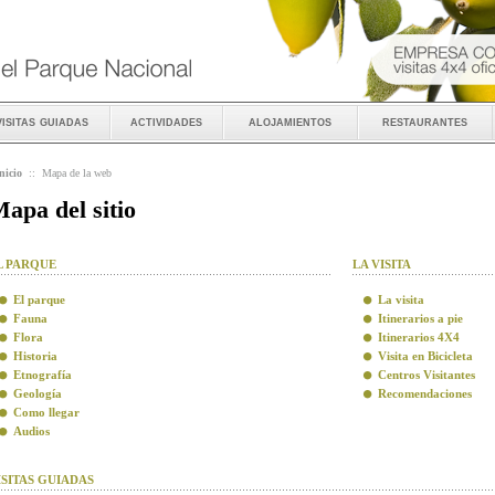
visitas guiadas
actividades
alojamientos
restaurantes
nicio
::
Mapa de la web
apa del sitio
L PARQUE
LA VISITA
El parque
La visita
Fauna
Itinerarios a pie
Flora
Itinerarios 4X4
Historia
Visita en Bicicleta
Etnografía
Centros Visitantes
Geología
Recomendaciones
Como llegar
Audios
ISITAS GUIADAS