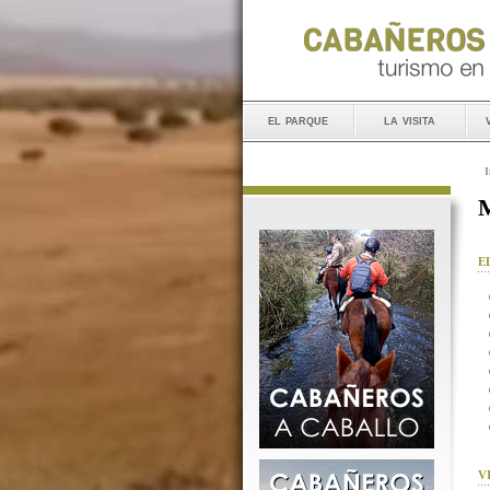
el parque
la visita
I
M
E
V