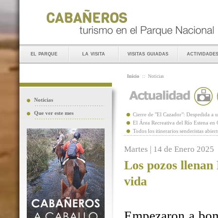
el parque
la visita
visitas guiadas
actividade
Inicio
::
Noticias
Noticias
Que ver este mes
Cierre de "El Cazador": Despedida 
El Área Recreativa del Río Estena en
Todos los itinerarios senderistas abie
Martes | 14 de Enero 2025
Los pozos llenan
vida
Empezaron a bomb