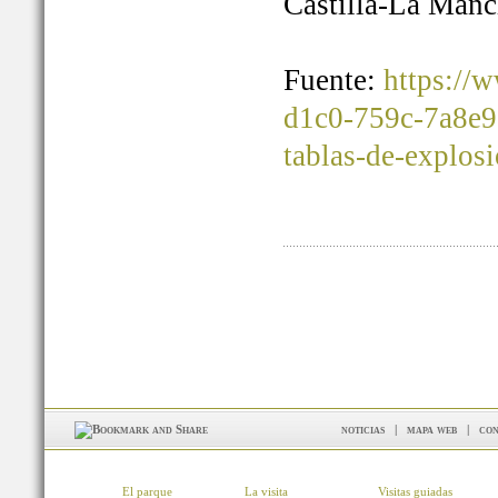
Castilla-La Manc
Fuente:
https://
d1c0-759c-7a8e9
tablas-de-explos
noticias
|
mapa web
|
con
El parque
La visita
Visitas guiadas