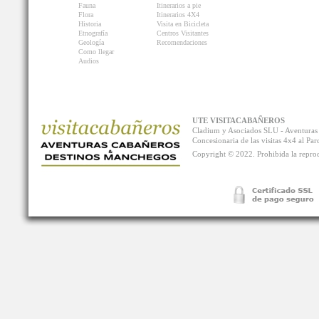
Fauna
Itinerarios a pie
Flora
Itinerarios 4X4
Historia
Visita en Bicicleta
Etnografía
Centros Visitantes
Geología
Recomendaciones
Como llegar
Audios
UTE VISITACABAÑEROS
Cladium y Asociados SLU - Aventur
Concesionaria de las visitas 4x4 al P
Copyright © 2022. Prohibida la reprodu