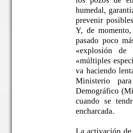
los pozos de em
humedal, garanti
prevenir posible
Y, de momento, 
pasado poco más
«explosión de 
«múltiples espec
va haciendo lent
Ministerio par
Demográfico (Mit
cuando se tendrá
encharcada.
La activación de 