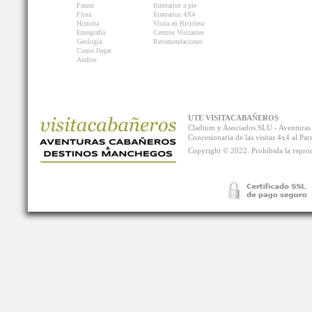
Fauna
Itinerarios a pie
Flora
Itinerarios 4X4
Historia
Visita en Bicicleta
Etnografía
Centros Visitantes
Geología
Recomendaciones
Como llegar
Audios
UTE VISITACABAÑEROS
Cladium y Asociados SLU - Aventur
Concesionaria de las visitas 4x4 al P
Copyright © 2022. Prohibida la reprodu