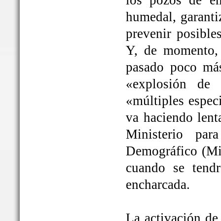
los pozos de em
humedal, garanti
prevenir posible
Y, de momento, 
pasado poco más
«explosión de 
«múltiples espec
va haciendo lent
Ministerio par
Demográfico (Mit
cuando se tendrá
encharcada.
La activación de 