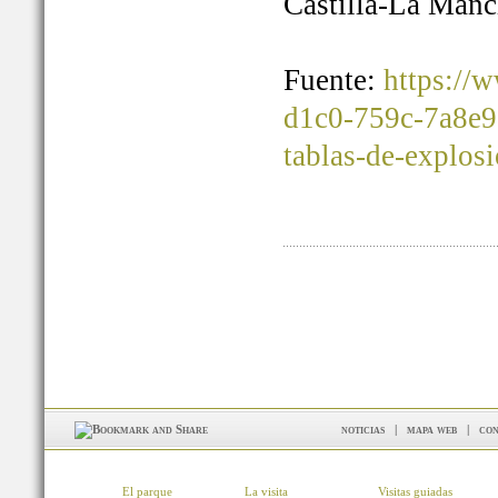
Castilla-La Manc
Fuente:
https://
d1c0-759c-7a8e9
tablas-de-explos
noticias
|
mapa web
|
con
El parque
La visita
Visitas guiadas