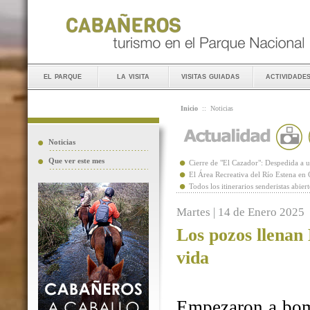
el parque
la visita
visitas guiadas
actividade
Inicio
::
Noticias
Noticias
Que ver este mes
Cierre de "El Cazador": Despedida 
El Área Recreativa del Río Estena en
Todos los itinerarios senderistas abie
Martes | 14 de Enero 2025
Los pozos llenan
vida
Empezaron a bomb