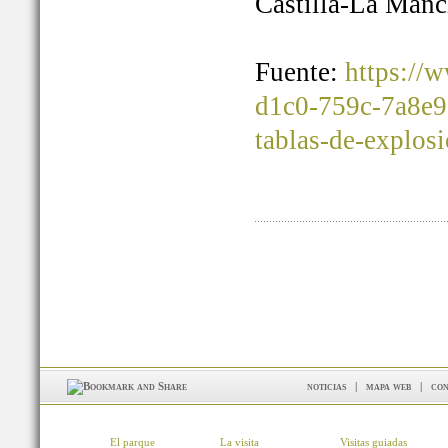
Castilla-La Manc
Fuente:
https://
d1c0-759c-7a8e9
tablas-de-explos
noticias
|
mapa web
|
con
El parque
La visita
Visitas guiadas