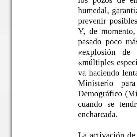
los pozos de em
humedal, garanti
prevenir posible
Y, de momento, 
pasado poco más
«explosión de 
«múltiples espec
va haciendo lent
Ministerio par
Demográfico (Mit
cuando se tendrá
encharcada.
La activación de 