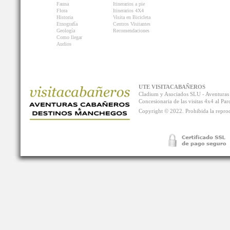
Fauna
Itinerarios a pie
Flora
Itinerarios 4X4
Historia
Visita en Bicicleta
Etnografía
Centros Visitantes
Geología
Recomendaciones
Como llegar
Audios
UTE VISITACABAÑEROS
Cladium y Asociados SLU - Aventur
Concesionaria de las visitas 4x4 al P
Copyright © 2022. Prohibida la reprodu