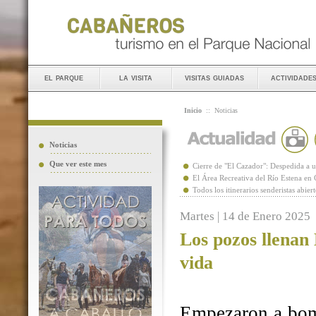
el parque
la visita
visitas guiadas
actividade
Inicio
::
Noticias
Noticias
Que ver este mes
Cierre de "El Cazador": Despedida 
El Área Recreativa del Río Estena en
Todos los itinerarios senderistas abie
Martes | 14 de Enero 2025
Los pozos llenan
vida
Empezaron a bomb