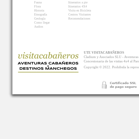
Fauna
Itinerarios a pie
Flora
Itinerarios 4X4
Historia
Visita en Bicicleta
Etnografía
Centros Visitantes
Geología
Recomendaciones
Como llegar
Audios
UTE VISITACABAÑEROS
Cladium y Asociados SLU - Aventur
Concesionaria de las visitas 4x4 al P
Copyright © 2022. Prohibida la reprodu