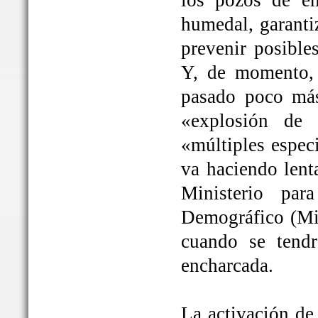
los pozos de em
humedal, garanti
prevenir posible
Y, de momento, 
pasado poco más
«explosión de 
«múltiples espec
va haciendo lent
Ministerio par
Demográfico (Mit
cuando se tendrá
encharcada.
La activación de 