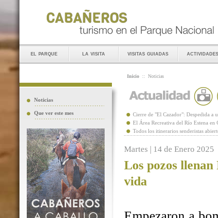
el parque
la visita
visitas guiadas
actividade
Inicio
::
Noticias
Noticias
Que ver este mes
Cierre de "El Cazador": Despedida 
El Área Recreativa del Río Estena en
Todos los itinerarios senderistas abie
Martes | 14 de Enero 2025
Los pozos llenan
vida
Empezaron a bomb