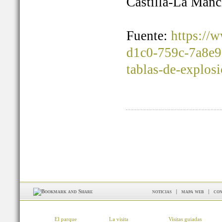
Castilla-La Manc
Fuente:
https://
d1c0-759c-7a8e9
tablas-de-explos
noticias
|
mapa web
|
con
El parque
La visita
Visitas guiadas