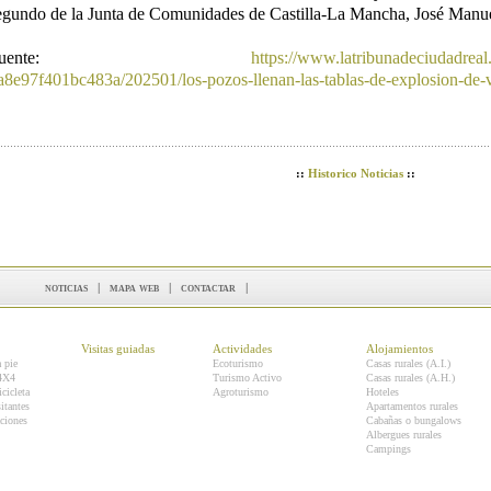
egundo de la Junta de Comunidades de Castilla-La Mancha, José Manue
Fuente:
https://www.latribunadeciudadreal
a8e97f401bc483a/202501/los-pozos-llenan-las-tablas-de-explosion-de-
::
Historico Noticias
::
noticias
|
mapa web
|
contactar
|
Visitas guiadas
Actividades
Alojamientos
a pie
Ecoturismo
Casas rurales (A.I.)
 4X4
Turismo Activo
Casas rurales (A.H.)
icicleta
Agroturismo
Hoteles
itantes
Apartamentos rurales
ciones
Cabañas o bungalows
Albergues rurales
Campings