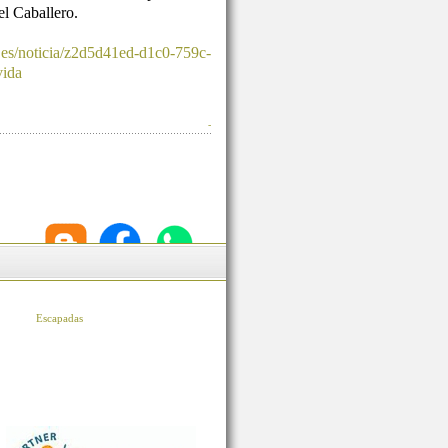
l Caballero.
.es/noticia/z2d5d41ed-d1c0-759c-
vida
-
Escapadas