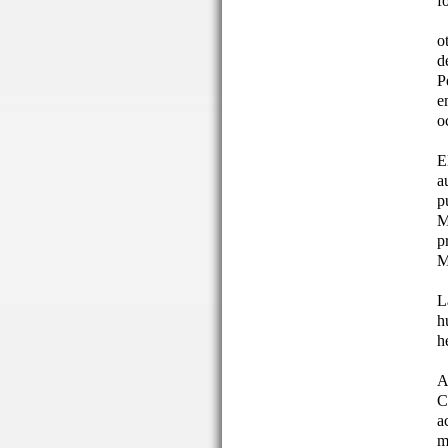
f
o
d
P
e
o
E
a
p
M
p
M
L
h
h
A
C
a
m