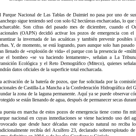
l Parque Nacional de Las Tablas de Daimiel no pasa por uno de su
anchego sigue teniendo sed con solo 62 hectáreas encharcadas, lo que s
ncharcable. Son cifras del pasado mes de diciembre, cuando el 
acionales (OAPN) decidió activar los pozos de emergencia con el 
arantizar la invernada de las acuáticas y también prevenir posibles 
urbas. Y, de momento, se está logrando, pues aunque solo han pasado 
an llenado de «explosión de vida» el parque con la presencia de «múlti
ue el bombeo «se va haciendo lentamente», señalan a La Tribuna 
ransición Ecológica y el Reto Demográfico (Miteco), quienes señala
endrán datos oficiales de la superficie total encharcada.
a activación de la batería de pozos, que fue solicitada por la comisió
acionales de Castilla-La Mancha a la Confederación Hidrográfica de
nundar la zona de la laguna permanente. Aquí ya se puede observar có
rotegido se están llenando de agua, después de permanecer secas duran
a puesta en marcha de estos pozos de emergencia tiene como fin mitig
arque nacional en cuyas inmediaciones se viene haciendo uso del agu
rovocado que desde hace décadas este espacio natural no reciba lo
radicionalmente recibía del Acuífero 23, declarado sobreexplotado d