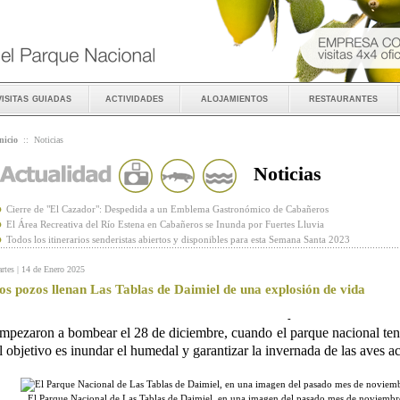
visitas guiadas
actividades
alojamientos
restaurantes
nicio
::
Noticias
Noticias
Cierre de "El Cazador": Despedida a un Emblema Gastronómico de Cabañeros
El Área Recreativa del Río Estena en Cabañeros se Inunda por Fuertes Lluvia
Todos los itinerarios senderistas abiertos y disponibles para esta Semana Santa 2023
rtes | 14 de Enero 2025
os pozos llenan Las Tablas de Daimiel de una explosión de vida
-
mpezaron a bombear el 28 de diciembre, cuando el parque nacional ten
l objetivo es inundar el humedal y garantizar la invernada de las aves a
El Parque Nacional de Las Tablas de Daimiel, en una imagen del pasado mes de noviemb