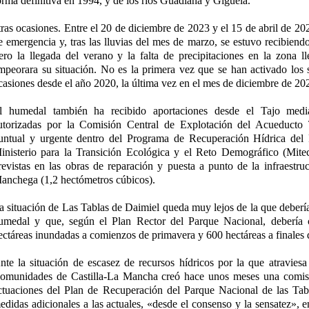
orma definitiva en 1994, y de los ríos Guadiana y Gigüela.
tras ocasiones. Entre el 20 de diciembre de 2023 y el 15 de abril de 20
e emergencia y, tras las lluvias del mes de marzo, se estuvo recibiend
ero la llegada del verano y la falta de precipitaciones en la zona l
mpeorara su situación. No es la primera vez que se han activado los
casiones desde el año 2020, la última vez en el mes de diciembre de 20
l humedal también ha recibido aportaciones desde el Tajo media
utorizadas por la Comisión Central de Explotación del Acueduct
untual y urgente dentro del Programa de Recuperación Hídrica del
inisterio para la Transición Ecológica y el Reto Demográfico (Mite
revistas en las obras de reparación y puesta a punto de la infraestru
anchega (1,2 hectómetros cúbicos).
a situación de Las Tablas de Daimiel queda muy lejos de la que debería 
umedal y que, según el Plan Rector del Parque Nacional, debería
ectáreas inundadas a comienzos de primavera y 600 hectáreas a finales 
nte la situación de escasez de recursos hídricos por la que atraviesa 
omunidades de Castilla-La Mancha creó hace unos meses una comisi
ctuaciones del Plan de Recuperación del Parque Nacional de las Tab
edidas adicionales a las actuales, «desde el consenso y la sensatez», e