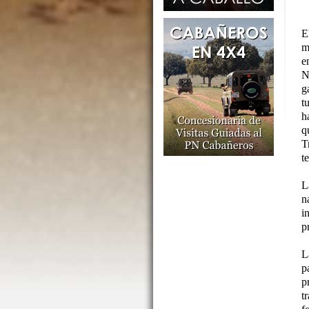
E
m
e
N
g
t
h
q
T
t
L
n
i
p
L
p
p
t