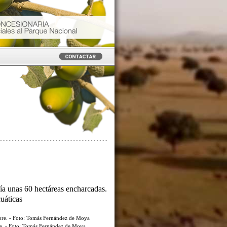
ía unas 60 hectáreas encharcadas.
cuáticas
re. - Foto: Tomás Fernández de Moya