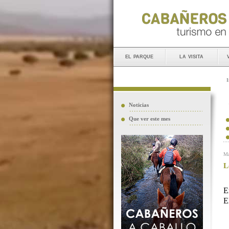
el parque
la visita
I
Noticias
Que ver este mes
Ma
L
E
E