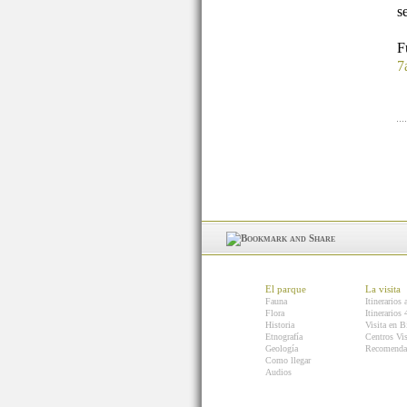
s
7
El parque
La visita
Fauna
Itinerarios 
Flora
Itinerarios
Historia
Visita en B
Etnografía
Centros Vis
Geología
Recomenda
Como llegar
Audios