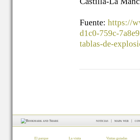
Castilla-La Manc
Fuente:
https://
d1c0-759c-7a8e9
tablas-de-explos
noticias
|
mapa web
|
con
El parque
La visita
Visitas guiadas