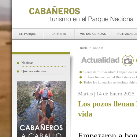
el parque
la visita
visitas guiadas
actividade
Inicio
::
Noticias
Noticias
Que ver este mes
Cierre de "El Cazador": Despedida 
El Área Recreativa del Río Estena en
Todos los itinerarios senderistas abie
Martes | 14 de Enero 2025
Los pozos llenan
vida
Empezaron a bomb