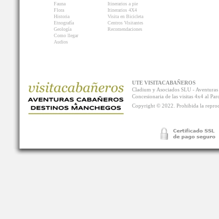
Fauna
Itinerarios a pie
Flora
Itinerarios 4X4
Historia
Visita en Bicicleta
Etnografía
Centros Visitantes
Geología
Recomendaciones
Como llegar
Audios
UTE VISITACABAÑEROS
Cladium y Asociados SLU - Aventur
Concesionaria de las visitas 4x4 al P
Copyright © 2022. Prohibida la reprodu