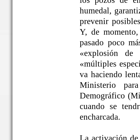
los pozos de em
humedal, garanti
prevenir posible
Y, de momento, 
pasado poco más
«explosión de 
«múltiples espec
va haciendo lent
Ministerio par
Demográfico (Mit
cuando se tendrá
encharcada.
La activación de 