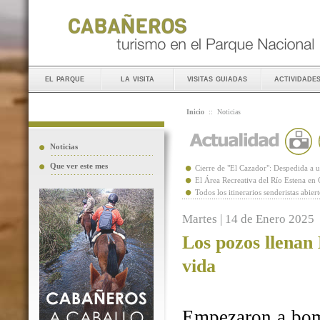
el parque
la visita
visitas guiadas
actividade
Inicio
::
Noticias
Noticias
Que ver este mes
Cierre de "El Cazador": Despedida 
El Área Recreativa del Río Estena en
Todos los itinerarios senderistas abie
Martes | 14 de Enero 2025
Los pozos llenan
vida
Empezaron a bomb