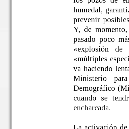
los pozos de em
humedal, garanti
prevenir posible
Y, de momento, 
pasado poco más
«explosión de 
«múltiples espec
va haciendo lent
Ministerio par
Demográfico (Mit
cuando se tendrá
encharcada.
La activación de 