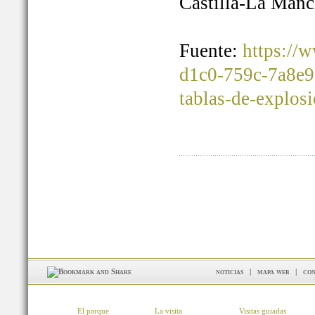
Castilla-La Manc
Fuente:
https://
d1c0-759c-7a8e9
tablas-de-explos
noticias
|
mapa web
|
con
El parque
La visita
Visitas guiadas