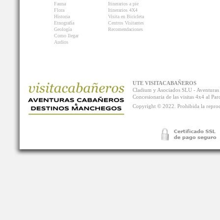
Fauna
Itinerarios a pie
Flora
Itinerarios 4X4
Historia
Visita en Bicicleta
Etnografía
Centros Visitantes
Geología
Recomendaciones
Como llegar
Audios
UTE VISITACABAÑEROS
Cladium y Asociados SLU - Aventur
Concesionaria de las visitas 4x4 al P
Copyright © 2022. Prohibida la reprodu